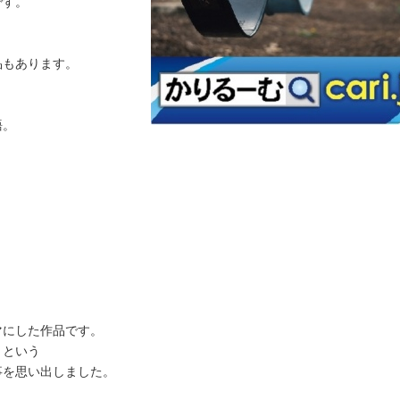
です。
品もあります。
。
語。
マにした作品です。
」という
事を思い出しました。