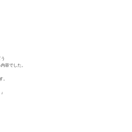
』
言う
る内容でした。
す。
。』