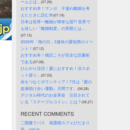
ームとは…
(07.26)
おすすめ本！マンガ　子連れ離婚を考
えたときに読む本
(07.19)
日本は世界一離婚が簡単な国?! 世界で
も珍しい「離婚制度」の実態とは…
(07.15)
2026年「海の日」3連休の愛知県のイベ
ント！
(07.12)
おすすめ本！積読こそが完全な読書術
である
(07.08)
ひんやり涼活！夏におすすめ！涼スポ
ット巡り…
(07.03)
命をつなぐボランティア！7月は『愛の
血液助け合い運動』月間です。
(06.28)
デジタル時代のお金革命　注目されて
いる『ステーブルコイン』とは？
(06.27)
RECENT COMMENTS
二階建てバス　保護猫カフェひだまり
号　cari.jp