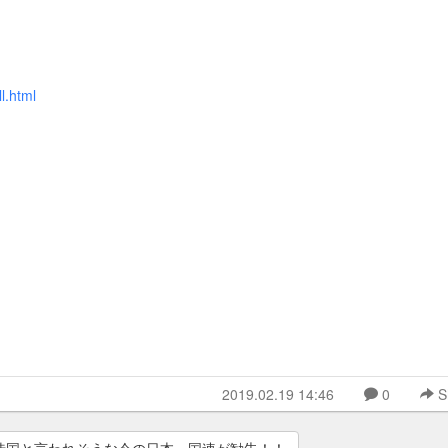
l.html
2019.02.19 14:46
0
S