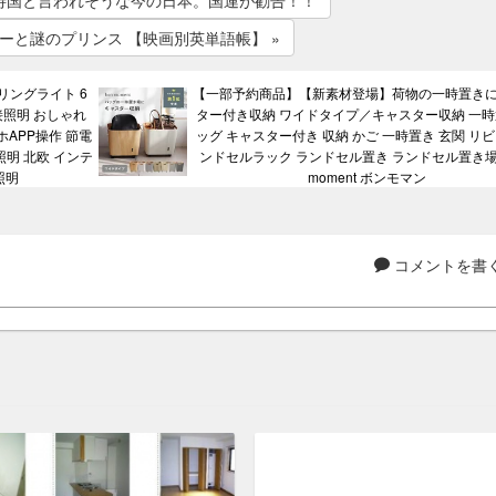
虐待国と言われそうな今の日本。国連が勧告！！
ーと謎のプリンス 【映画別英単語帳】 »
ーリングライト 6
【一部予約商品】【新素材登場】荷物の一時置きに
 間接照明 おしゃれ
ター付き収納 ワイドタイプ／キャスター収納 一時
APP操作 節電
ッグ キャスター付き 収納 かご 一時置き 玄関 リビ
d照明 北欧 インテ
ンドセルラック ランドセル置き ランドセル置き場
照明
moment ボンモマン
コメントを書く.