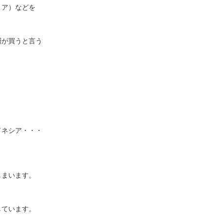
リア）などを
層が買うと言う
ドネシア・・・
しまいます。
しています。