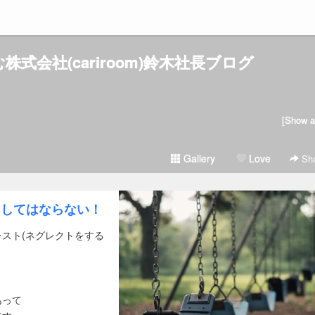
ーむ株式会社(cariroom)鈴木社長ブログ
[Show al
Gallery
Love
Sha
にしてはならない！
スト(ネグレクトをする
あって