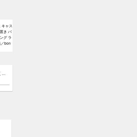
 キャス
置き バ
ング ラ
／bon
..