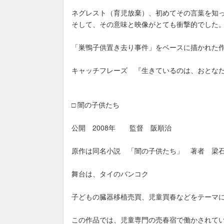
ネグレスト（育児放棄）、初めてその言葉を知
そして、その意味と映像がとても衝撃的でした
「巣鴨子供置き去り事件」をベースに描かれた
キャッチフレーズ 『生きているのは、おとな
□ 闇の子供たち
公開 2008年 監督 阪順治
原作は同名小説 「闇の子供たち」 著者 梁
舞台は、タイのバンコク
子どもの臓器移植売買、児童買春などをテーマ
この作品では、児童専門の売春宿で働かされて