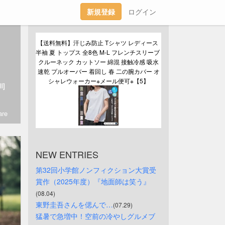
新規登録
ログイン
【送料無料】汗じみ防止 Tシャツ レディース 
半袖 夏 トップス 全8色 M-L フレンチスリーブ 
クルーネック カットソー 綿混 接触冷感 吸水
速乾 プルオーバー 着回し 春 二の腕カバー オ
シャレウォーカー※メール便可※【5】
l]
re
NEW ENTRIES
第32回小学館ノンフィクション大賞受
賞作（2025年度）『地面師は笑う』
(08.04)
東野圭吾さんを偲んで…
(07.29)
猛暑で急増中！空前の冷やしグルメブ