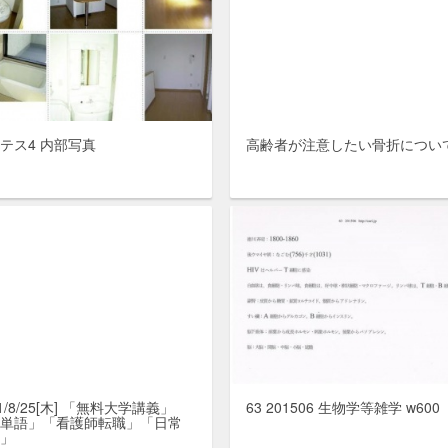
テス4 内部写真
高齢者が注意したい骨折につい
11/8/25[木] 「無料大学講義」
63 201506 生物学等雑学 w600
英単語」「看護師転職」「日常
活」