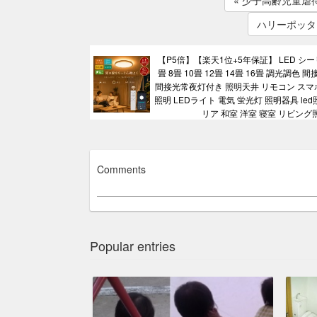
« 少子高齢児童
ハリーポッタ
【P5倍】【楽天1位+5年保証】 LED シ
畳 8畳 10畳 12畳 14畳 16畳 調光調色
間接光常夜灯付き 照明天井 リモコン スマホ
照明 LEDライト 電気 蛍光灯 照明器具 le
リア 和室 洋室 寝室 リビング
Comments
Popular entries