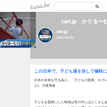
tuna.be
cari.jp かりる
cari.jp
http://cari.jp/
この日本で、子ども達を決して犠牲
日本の未来を守る為に。 子どもの貧困、ネグレ
人)、児童買春
子どもを題材にした映画は世の中にはたくさん