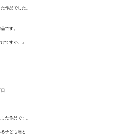
った作品でした。
。
作品です。
だけですか。』
石日
にした作品です。
いる子ども達と