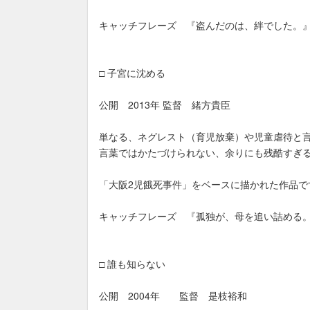
キャッチフレーズ 『盗んだのは、絆でした。
□ 子宮に沈める
公開 2013年 監督 緒方貴臣
単なる、ネグレスト（育児放棄）や児童虐待と
言葉ではかたづけられない、余りにも残酷すぎ
「大阪2児餓死事件」をベースに描かれた作品で
キャッチフレーズ 『孤独が、母を追い詰める
□ 誰も知らない
公開 2004年 監督 是枝裕和