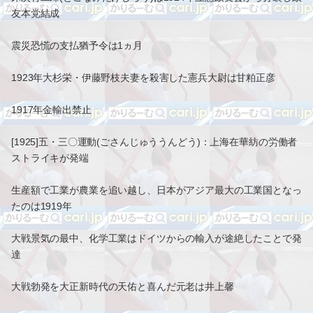
友本党結成
震災恐慌の支払猶予令は1ヵ月
1923年大杉栄・伊藤野枝夫妻を殺害した憲兵大尉は甘粕正彦
1917年金輸出禁止
[1925]五・三〇運動(ごさんじゅううんどう)：上海在華紡の労働者
ストライキが発端
生産額で工業が農業を追い越し、日本がアジア最大の工業国となっ
たのは1919年
大戦景気の最中、化学工業はドイツからの輸入が途絶したことで発
達
大戦勃発を大正新時代の天佑と喜んだ元老は井上馨