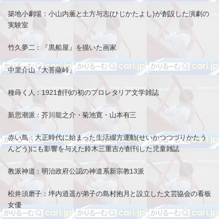
築地小劇場：小山内薫と土方与志(ひじかたよし)が創設した演劇の
実験室
竹久夢二：『黒船屋』を描いた画家
中里介山『大菩薩峠』
種蒔く人：1921創刊の初のプロレタリア文学雑誌
新思潮派：芥川龍之介・菊池寛・山本有三
赤い鳥：大正時代に始まった生活綴方運動(せいかつつづりかたう
んどう)にも影響を与えた鈴木三重吉が創刊した児童雑誌
教派神道：明治政府公認の神道系新宗教13派
松井須磨子：坪内逍遥が弟子の島村抱月と設立した文芸協会の看板
女優