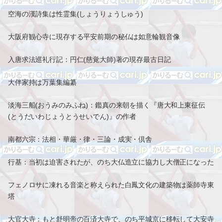
空海の漢詩集は性霊集(しょうりょうしゅう)
大阪府観心寺に現存する平安前期の秘仏は如意輪観音像
入唐求法巡礼行記：円仁(慈覚大師)著の現存最古日記
大伴家持は万葉集編纂
淡海三船(おうみのみふね)：鑑真の来朝を描く『唐大和上東征伝
(とうだいわじょうとうせいでん)』の作者
南都六宗：法相・華厳・律・三論・成実・倶舎
行基：当初は迫害されたが、のち大仏造立に協力し大僧正になった
フェノロサに凍れる音楽と称えられた白鳳文化の建築物は薬師寺東
塔
大官大寺：もと舒明帝の百済大寺で、のち平城京に移転して大安寺