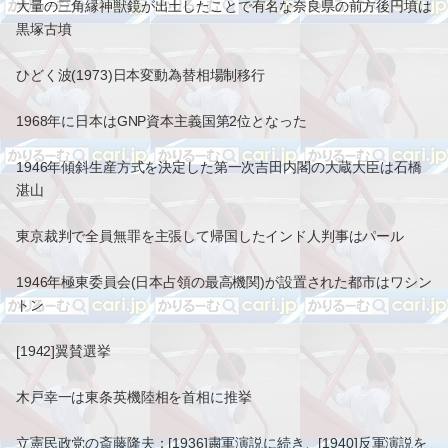
大量の三角縁神獣鏡が出土したことで有名な奈良県の前方後円墳は
黒塚古墳
ひどく波(1973)日本変動為替相場制移行
1968年に日本はGNP資本主義国第2位となった
1946年傾斜生産方式を決定した第一次吉田内閣の大蔵大臣は石橋
湛山
東京裁判で全員無罪を主張して帰国したインド人判事はパール
1946年極東委員会(日本占領の最高機関)が設置された都市はワシン
トン
[1942]翼賛選挙
木戸幸一は東条英機陸相を首相に推挙
立憲民政党の斎藤隆夫：[1936]粛軍演説に続き、[1940]反軍演説を