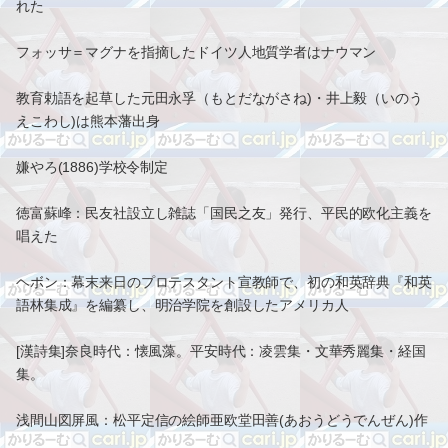
れた
フォッサ＝マグナを指摘したドイツ人地質学者はナウマン
教育勅語を起草した元田永孚（もとだながさね)・井上毅（いのう
えこわし)は熊本藩出身
嫌やろ(1886)学校令制定
徳富蘇峰：民友社設立し雑誌「国民之友」発行、平民的欧化主義を
唱えた
ヘボン：幕末来日のプロテスタント宣教師で、初の和英辞典『和英
語林集成』を編纂し、明治学院を創設したアメリカ人
[漢詩集]奈良時代：懐風藻。平安時代：凌雲集・文華秀麗集・経国
集。
浅間山図屏風：松平定信の絵師亜欧堂田善(あおうどうでんぜん)作