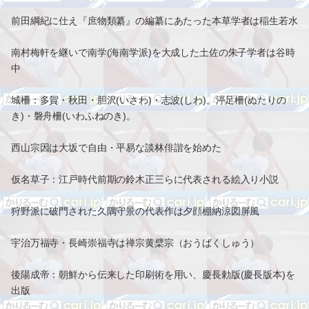
前田綱紀に仕え『庶物類纂』の編纂にあたった本草学者は稲生若水
南村梅軒を継いで南学(海南学派)を大成した土佐の朱子学者は谷時
中
城柵：多賀・秋田・胆沢(いさわ)・志波(しわ)。渟足柵(ぬたりの
き)・磐舟柵(いわふねのき)。
西山宗因は大坂で自由・平易な談林俳諧を始めた
仮名草子：江戸時代前期の鈴木正三らに代表される絵入り小説
狩野派に破門された久隅守景の代表作は夕顔棚納涼図屏風
宇治万福寺・長崎崇福寺は禅宗黄檗宗（おうばくしゅう）
後陽成帝：朝鮮から伝来した印刷術を用い、慶長勅版(慶長版本)を
出版