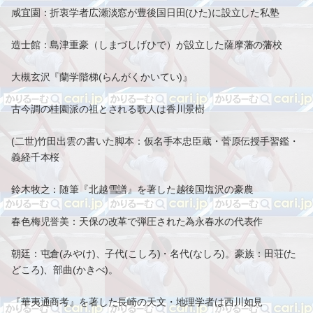
咸宜園：折衷学者広瀬淡窓が豊後国日田(ひた)に設立した私塾
造士館：島津重豪（しまづしげひで）が設立した薩摩藩の藩校
大槻玄沢『蘭学階梯(らんがくかいてい)』
古今調の桂園派の祖とされる歌人は香川景樹
(二世)竹田出雲の書いた脚本：仮名手本忠臣蔵・菅原伝授手習鑑・
義経千本桜
鈴木牧之：随筆『北越雪譜』を著した越後国塩沢の豪農
春色梅児誉美：天保の改革で弾圧された為永春水の代表作
朝廷：屯倉(みやけ)、子代(こしろ)・名代(なしろ)。豪族：田荘(た
どころ)、部曲(かきべ)。
『華夷通商考』を著した長崎の天文・地理学者は西川如見