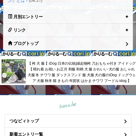
ン』とは？
(06.27)
月別エントリー
リンク
ブログトップ
【 袴 犬 服 】iDog 日本の伝統|縁起物袴 刀おもちゃ付き アイドッグ
【 晴れ着 お祝い お正月 和服 和柄 犬 服 かわいい 犬の服 おしゃれ
犬服 冬 チワワ 服 ダックスフンド 服 犬服 犬の服のiDog ドッグウェ
ア 犬服 秋冬 猫 きもの 年賀状 はかま チワワ プードル idog 】
tuna.be
つなビィトップ
新着エントリ一覧