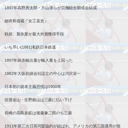
1897年高野房太郎・片山潜らが労働組合期成会結成
細井和喜蔵『女工哀史』
戦前、製糸業が最大外貨獲得手段
いち早い(1881)私鉄日本鉄道
1897年綿糸輸出量が輸入量を上回った
1882年大阪紡績会社設立の中心は渋沢栄一
日本初の資本主義恐慌は1900年
佐渡金山・生野銀山は三菱に払い下げ
長崎の高島炭鉱は後藤象二郎のち三菱
1911年第三次日英同盟協約が結ばれ、アメリカの第三国適用が除