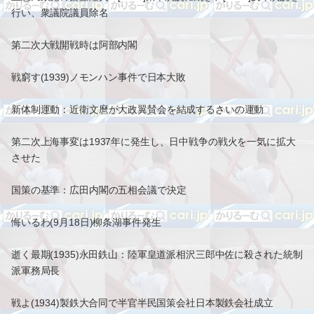
行い、衆議院議員除名
第二次大戦開戦時は阿部内閣
戦窮す(1939)ノモンハン事件で日本大敗
新体制運動：近衛文麿が大政翼賛会を結成するさいの運動
第二次上海事変は1937年に発生し、日中戦争の戦火を一気に拡大
させた
国策の基準：広田内閣の五相会議で決定
悔いるわ(9月18日)柳条湖事件発生
逝く最期(1935)永田鉄山：陸軍皇道派相沢三郎中佐に殺された統制
派軍務局長
戦よ(1934)製鉄大合同で半官半民国策会社日本製鉄会社成立