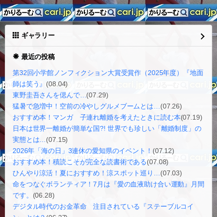
ギャラリー
最近の投稿
第32回小学館ノンフィクション大賞受賞作（2025年度）『地面
師は笑う』
(08.04)
東野圭吾さんを偲んで…
(07.29)
猛暑で急増中！空前の冷やしグルメブームとは…
(07.26)
おすすめ本！マンガ 子連れ離婚を考えたときに読む本
(07.19)
日本は世界一離婚が簡単な国?! 世界でも珍しい「離婚制度」の
実態とは…
(07.15)
2026年「海の日」3連休の愛知県のイベント！
(07.12)
おすすめ本！積読こそが完全な読書術である
(07.08)
ひんやり涼活！夏におすすめ！涼スポット巡り…
(07.03)
命をつなぐボランティア！7月は『愛の血液助け合い運動』月間
です。
(06.28)
デジタル時代のお金革命 注目されている『ステーブルコイ