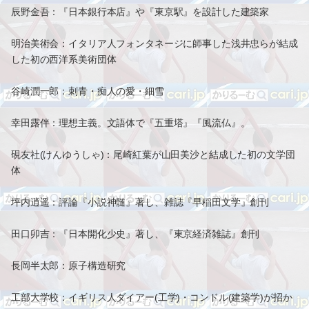
辰野金吾：『日本銀行本店』や『東京駅』を設計した建築家
明治美術会：イタリア人フォンタネージに師事した浅井忠らが結成
した初の西洋系美術団体
谷崎潤一郎：刺青・痴人の愛・細雪
幸田露伴：理想主義。文語体で『五重塔』『風流仏』。
硯友社(けんゆうしゃ)：尾崎紅葉が山田美沙と結成した初の文学団
体
坪内逍遥：評論『小説神髄』著し、雑誌『早稲田文学』創刊
田口卯吉：『日本開化少史』著し、『東京経済雑誌』創刊
長岡半太郎：原子構造研究
工部大学校：イギリス人ダイアー(工学)・コンドル(建築学)が招か