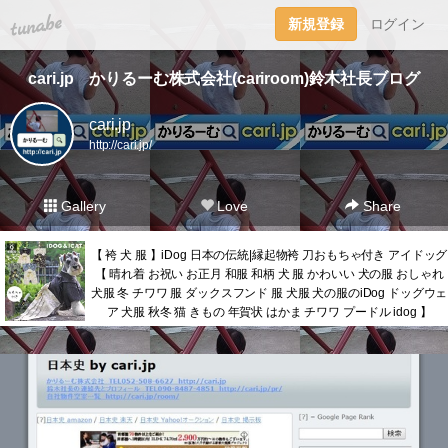
tuna.be
新規登録
ログイン
cari.jp かりるーむ株式会社(cariroom)鈴木社長ブログ
cari.jp
http://cari.jp/
Gallery
Love
Share
【 袴 犬 服 】iDog 日本の伝統|縁起物袴 刀おもちゃ付き アイドッグ
【 晴れ着 お祝い お正月 和服 和柄 犬 服 かわいい 犬の服 おしゃれ
犬服 冬 チワワ 服 ダックスフンド 服 犬服 犬の服のiDog ドッグウェ
ア 犬服 秋冬 猫 きもの 年賀状 はかま チワワ プードル idog 】