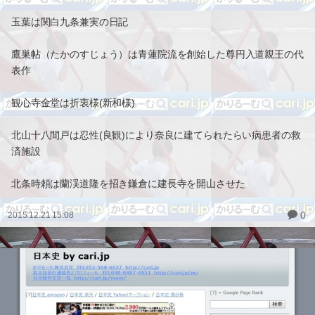
玉葉は関白九条兼実の日記
鷹巣帖（たかのすじょう）は青蓮院流を創始した尊円入道親王の代
表作
観心寺金堂は折衷様(新和様)
北山十八間戸は忍性(良観)により奈良に建てられたらい病患者の救
済施設
北条時頼は蘭渓道隆を招き鎌倉に建長寺を開山させた
0
2015.12.21 15:08