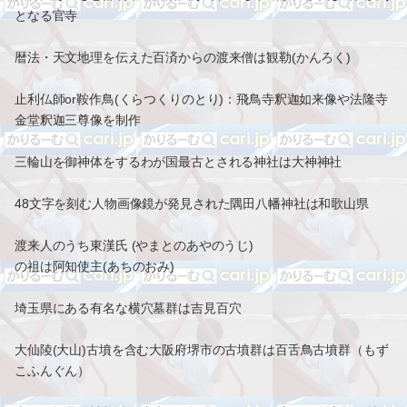
となる官寺
暦法・天文地理を伝えた百済からの渡来僧は観勒(かんろく)
止利仏師or鞍作鳥(くらつくりのとり)：飛鳥寺釈迦如来像や法隆寺
金堂釈迦三尊像を制作
三輪山を御神体をするわが国最古とされる神社は大神神社
48文字を刻む人物画像鏡が発見された隅田八幡神社は和歌山県
渡来人のうち東漢氏 (やまとのあやのうじ)
の祖は阿知使主(あちのおみ)
埼玉県にある有名な横穴墓群は吉見百穴
大仙陵(大山)古墳を含む大阪府堺市の古墳群は百舌鳥古墳群（もず
こふんぐん）