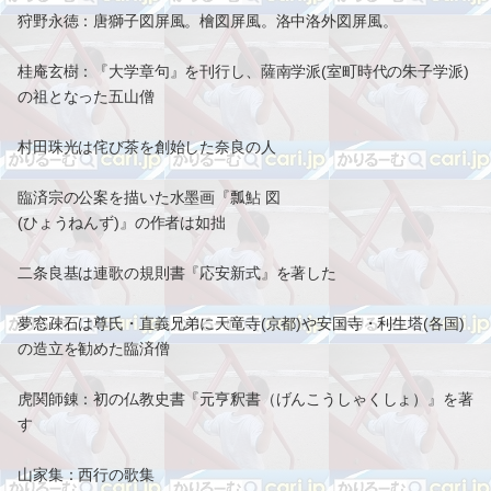
狩野永徳：唐獅子図屏風。檜図屏風。洛中洛外図屏風。
桂庵玄樹：『大学章句』を刊行し、薩南学派(室町時代の朱子学派)
の祖となった五山僧
村田珠光は侘び茶を創始した奈良の人
臨済宗の公案を描いた水墨画『瓢鮎 図
(ひょうねんず)』の作者は如拙
二条良基は連歌の規則書『応安新式』を著した
夢窓疎石は尊氏・直義兄弟に天竜寺(京都)や安国寺・利生塔(各国)
の造立を勧めた臨済僧
虎関師錬：初の仏教史書『元亨釈書（げんこうしゃくしょ）』を著
す
山家集：西行の歌集