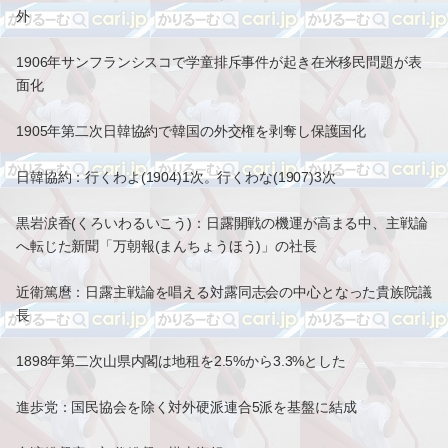
外
1906年サンフランシスコで学童排斥事件が起き在米移民問題が表
面化
1905年第二次日韓協約で韓国の外交権を剥奪し保護国化
日韓協約：行くわよ(1904)1次。行くわな(1907)3次
黒岩涙香(くろいわるいこう)：日露開戦の機運が高まる中、主戦論
へ転じた新聞「万朝報(まんちょうほう)」の社長
近衛篤麿：日露主戦論を唱える対露同志会の中心となった貴族院議
長
1898年第二次山県内閣は地租を2.5%から3.3%とした
進歩党：国民協会を除く対外硬派連合5派を基盤に結成