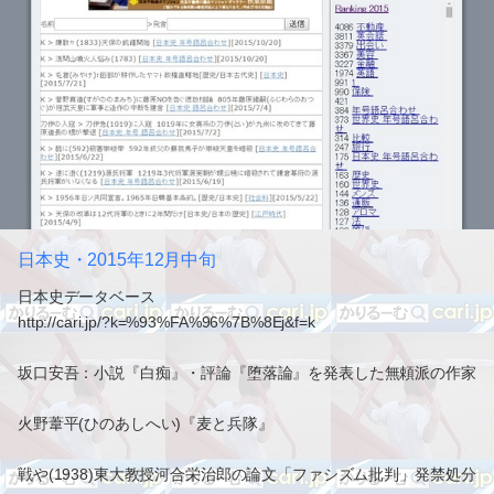
日本史・2015年12月中旬
日本史データベース
http://cari.jp/?k=%93%FA%96%7B%8Ej&f=k
坂口安吾：小説『白痴』・評論『堕落論』を発表した無頼派の作家
火野葦平(ひのあしへい)『麦と兵隊』
戦や(1938)東大教授河合栄治郎の論文「ファシズム批判」発禁処分