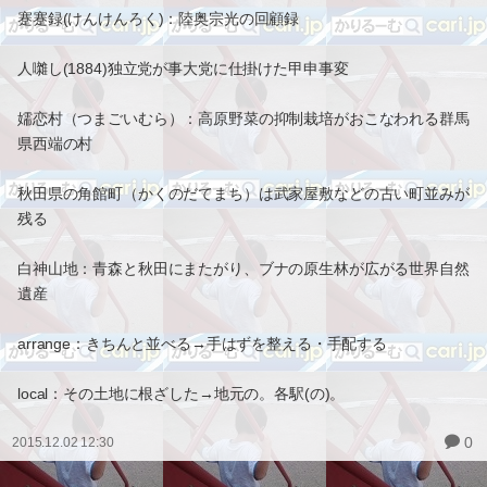
蹇蹇録(けんけんろく)：陸奥宗光の回顧録
人囃し(1884)独立党が事大党に仕掛けた甲申事変
嬬恋村（つまごいむら）：高原野菜の抑制栽培がおこなわれる群馬
県西端の村
秋田県の角館町（かくのだてまち）は武家屋敷などの古い町並みが
残る
白神山地：青森と秋田にまたがり、ブナの原生林が広がる世界自然
遺産
arrange：きちんと並べる→手はずを整える・手配する
local：その土地に根ざした→地元の。各駅(の)。
0
2015.12.02 12:30