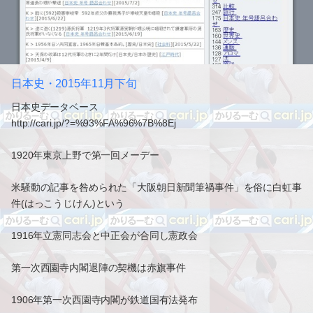
日本史・2015年11月下旬
日本史データベース
http://cari.jp/?=%93%FA%96%7B%8Ej
1920年東京上野で第一回メーデー
米騒動の記事を咎められた「大阪朝日新聞筆禍事件」を俗に白虹事
件(はっこうじけん)という
1916年立憲同志会と中正会が合同し憲政会
第一次西園寺内閣退陣の契機は赤旗事件
1906年第一次西園寺内閣が鉄道国有法発布