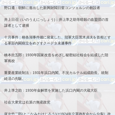
野口遵：朝鮮に進出した新興財閥日窒コンツェルンの創設者
井上日召（いのうえにっしょう)：井上準之助等暗殺の血盟団の首
謀者として逮捕
十月事件：柳条湖事件後に発覚した、陸軍大臣荒木貞夫を首相とす
る軍部内閣樹立をめざすクーデタ未遂事件
橋本欣五郎：1930年国家改造をめざし秘密結社桜会を結成した陸
軍将校
重要産業統制法：1931年浜口内閣。不況カルテル結成助長。統制
経済の先駆。
井上準之助：1930年金解禁を実施した浜口内閣の大蔵大臣
社会大衆党は右派の無産政党
床次竹二郎(とこなみたけじろう)は1924年立憲政友会から分裂し政