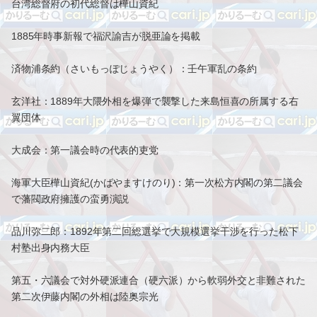
台湾総督府の初代総督は樺山資紀
1885年時事新報で福沢諭吉が脱亜論を掲載
済物浦条約（さいもっぽじょうやく）：壬午軍乱の条約
玄洋社：1889年大隈外相を爆弾で襲撃した来島恒喜の所属する右
翼団体
大成会：第一議会時の代表的吏党
海軍大臣樺山資紀(かばやますけのり)：第一次松方内閣の第二議会
で藩閥政府擁護の蛮勇演説
品川弥二郎：1892年第二回総選挙で大規模選挙干渉を行った松下
村塾出身内務大臣
第五・六議会で対外硬派連合（硬六派）から軟弱外交と非難された
第二次伊藤内閣の外相は陸奥宗光