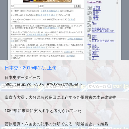
日本史・2015年12月上旬
日本史データベース
http://cari.jp/?k=%93%FA%96%7B%8Ej&f=k
富貴寺大堂：大分県豊後高田に現存する九州最古の木造建築物
1052年に末法に突入すると考えられていた
菅原道真：六国史の記事の分類である『類聚国史』を編纂