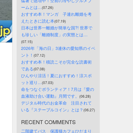
猛暑で急増中！空前の冷やしグルメブ
ームとは…
(07.26)
おすすめ本！マンガ　子連れ離婚を考
えたときに読む本
(07.19)
日本は世界一離婚が簡単な国?! 世界で
も珍しい「離婚制度」の実態とは…
(07.15)
2026年「海の日」3連休の愛知県のイベ
ント！
(07.12)
おすすめ本！積読こそが完全な読書術
である
(07.08)
ひんやり涼活！夏におすすめ！涼スポ
ット巡り…
(07.03)
命をつなぐボランティア！7月は『愛の
血液助け合い運動』月間です。
(06.28)
デジタル時代のお金革命　注目されて
いる『ステーブルコイン』とは？
(06.27)
RECENT COMMENTS
二階建てバス　保護猫カフェひだまり