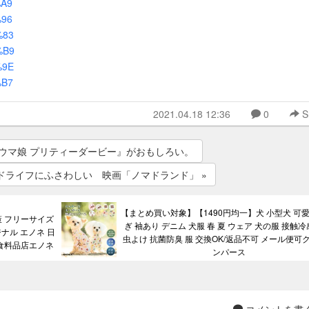
%A9
%96
%83
%B9
%9E
%B7
2021.04.18 12:36
0
S
『ウマ娘 プリティーダービー』がおもしろい。
ドライフにふさわしい 映画「ノマドランド」 »
【まとめ買い対象】【1490円均一】犬 小型犬 可愛
策 フリーサイズ
ぎ 袖あり デニム 犬服 春 夏 ウェア 犬の服 接触冷
ジナル エノネ 日
虫よけ 抗菌防臭 服 交換OK/返品不可 メール便可
派食料品店エノネ
ンパース