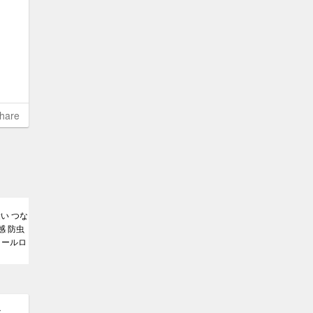
hare
い つな
感 防虫
クールロ