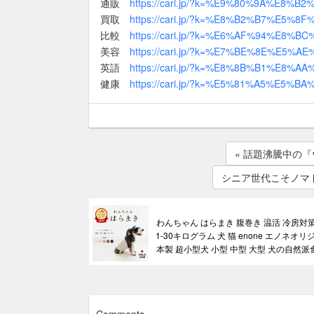
通販
https://cari.jp/?k=%E9%80%9A%E8%B2
買取
https://cari.jp/?k=%E8%B2%B7%E5%8F
比較
https://cari.jp/?k=%E6%AF%94%E8%BC
美容
https://cari.jp/?k=%E7%BE%8E%E5%AE
英語
https://cari.jp/?k=%E8%8B%B1%E8%AA
健康
https://cari.jp/?k=%E5%81%A5%E5%BA
« 話題沸騰中の
シニア世代こそノマ
わんちゃん はらまき 腹巻き 温活 冷房対
1-30キログラム 犬 猫 enone エノネオリ
本製 超小型犬 小型 中型 大型 犬の自然