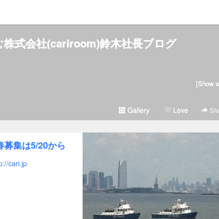
ーむ株式会社(cariroom)鈴木社長ブログ
[Show al
Gallery
Love
Sha
春募集は5/20から
p://cari.jp