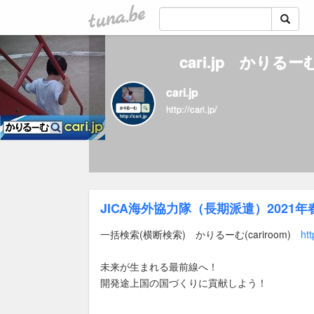
tuna.be
cari.jp かりる
cari.jp
http://cari.jp/
JICA海外協力隊（長期派遣）2021年
一括検索(横断検索) かりるーむ(cariroom)
htt
未来が生まれる最前線へ！
開発途上国の国づくりに貢献しよう！