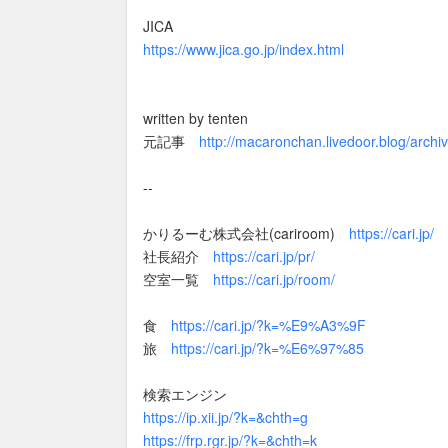
JICA
https://www.jica.go.jp/index.html
written by tenten
元記事
http://macaronchan.livedoor.blog/arch
--
かりるーむ株式会社(cariroom)
https://cari.jp/
社長紹介
https://cari.jp/pr/
空室一覧
https://cari.jp/room/
食
https://cari.jp/?k=%E9%A3%9F
旅
https://cari.jp/?k=%E6%97%85
検索エンジン
https://ip.xii.jp/?k=&chth=g
https://frp.rgr.jp/?k=&chth=k