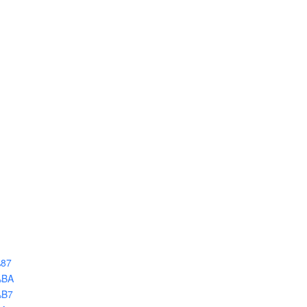
%87
%BA
%B7