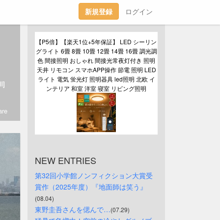
新規登録
ログイン
【P5倍】【楽天1位+5年保証】 LED シーリン
グライト 6畳 8畳 10畳 12畳 14畳 16畳 調光調
色 間接照明 おしゃれ 間接光常夜灯付き 照明
天井 リモコン スマホAPP操作 節電 照明 LED
ライト 電気 蛍光灯 照明器具 led照明 北欧 イ
l]
ンテリア 和室 洋室 寝室 リビング照明
re
NEW ENTRIES
第32回小学館ノンフィクション大賞受
賞作（2025年度）『地面師は笑う』
(08.04)
東野圭吾さんを偲んで…
(07.29)