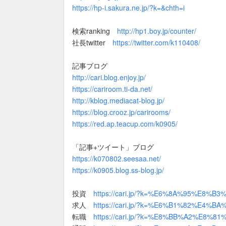
https://hp-i.sakura.ne.jp/?k=&chth=i
検索ranking
http://hp1.boy.jp/counter/
社長twitter
https://twitter.com/k110408/
記事ブログ
http://cari.blog.enjoy.jp/
https://cariroom.ti-da.net/
http://kblog.mediacat-blog.jp/
https://blog.crooz.jp/carirooms/
https://red.ap.teacup.com/k0905/
「記事+ツイート」ブログ
https://k070802.seesaa.net/
https://k0905.blog.ss-blog.jp/
投資
https://cari.jp/?k=%E6%8A%95%E8%B3
求人
https://cari.jp/?k=%E6%B1%82%E4%BA
転職
https://cari.jp/?k=%E8%BB%A2%E8%81