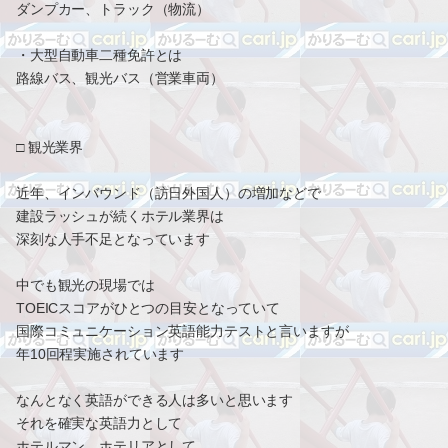
ダンプカー、トラック（物流）
・大型自動車二種免許とは
路線バス、観光バス（営業車両）
□ 観光業界
近年、インバウンド（訪日外国人）の増加などで
建設ラッシュが続くホテル業界は
深刻な人手不足となっています
中でも観光の現場では
TOEICスコアがひとつの目安となっていて
国際コミュニケーション英語能力テストと言いますが
年10回程実施されています
なんとなく英語ができる人は多いと思います
それを確実な英語力として
ホテルマン、ホテリアとして