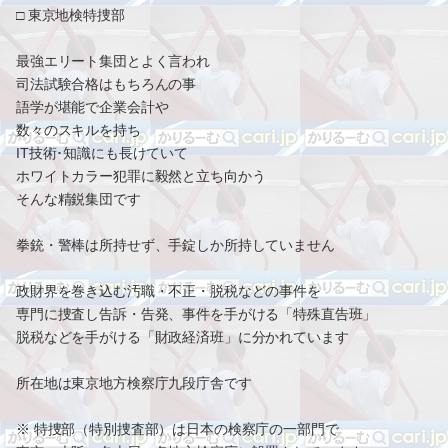
□ 東京地検特捜部
最強エリート集団とよく言われ
司法試験合格はもちろんの事
語学が堪能で企業会計や
数々のスキルを持ち
IT技術･知識にも長けていて
ホワイトカラー犯罪に毅然と立ち向かう
そんな精鋭集団です
拳銃・警棒は所持せず、手錠しか所持していません
政財界を巻き込む汚職・不正・脱税などの事件を
専門に捜査し告訴・告発、事件を手がける「特殊直告班」
脱税などを手がける「財政経済班」に分かれています
所在地は東京地方検察庁九段庁舎です
※ 特捜部（特別捜査部）は日本の検察庁の一部門で