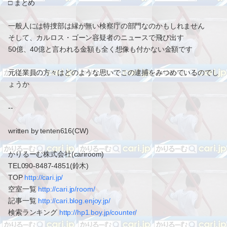
□ まとめ
一般人には特捜部は縁が無い検察庁の部門なのかもしれません
そして、カルロス・ゴーン容疑者のニュースで飛び出す
50億、40億と言われる金額も全く想像も付かない金額です
元従業員の方々はどのような思いでこの逮捕をみつめているのでし
ょうか
--
written by tenten616(CW)
かりるーむ株式会社(cariroom)
TEL090-8487-4851(鈴木)
TOP
http://cari.jp/
空室一覧
http://cari.jp/room/
記事一覧
http://cari.blog.enjoy.jp/
検索ランキング
http://hp1.boy.jp/counter/