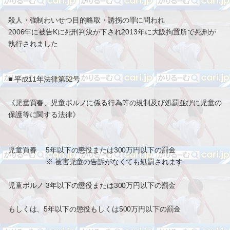
殺人・強制わいせつ目的略取・誘拐の罪に問われ
2006年に被告Kに死刑判決が下され2013年に大阪拘置所で死刑が
執行されました
■ 平成11年法律第52号
《児童買春、児童ポルノに係る行為等の規制及び処罰並びに児童の
保護等に関する法律》
児童買春 5年以下の懲役または300万円以下の罰金
※ 被害児童の告訴がなくても処罰されます
児童ポルノ 3年以下の懲役または300万円以下の罰金
もしくは、5年以下の懲役もしくは500万円以下の罰金