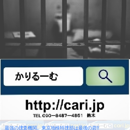
最強の捜査機関、東京地検特捜部は最後の砦!!