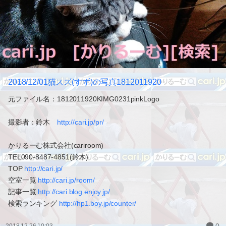
2018/12/01猫スズ(すず)の写真1812011920
元ファイル名：1812011920KIMG0231pinkLogo
撮影者：鈴木
http://cari.jp/pr/
かりるーむ株式会社(cariroom)
TEL090-8487-4851(鈴木)
TOP
http://cari.jp/
空室一覧
http://cari.jp/room/
記事一覧
http://cari.blog.enjoy.jp/
検索ランキング
http://hp1.boy.jp/counter/
0
2018.12.26 10:03