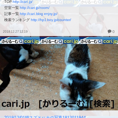
TOP
http://cari.jp/
空室一覧
http://cari.jp/room/
記事一覧
http://cari.blog.enjoy.jp/
検索ランキング
http://hp1.boy.jp/counter/
0
2018.12.27 12:19
2018/12/01猫スズとハナの写真1812011944