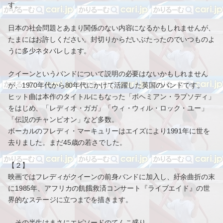
す。
日本の社会問題とあまり関係のない内容になるかもしれませんが、
たまにはお許しください。封切りからだいぶたったのでいつものよ
うに多少ネタバレします。
クイーンというバンドについて説明の必要はないかもしれません
が、1970年代から80年代にかけて活躍した英国のバンドです。
ヒット曲は本作のタイトルにもなった「ボヘミアン・ラプソディ」
をはじめ、「レディオ・ガガ」「ウィ・ウィル・ロック・ユー」
「伝説のチャンピオン」など多数。
ボーカルのフレディ・マーキュリーはエイズにより1991年に世を
去りました。まだ45歳の若さでした。
【２】
映画ではフレディがクイーンの前身バンドに加入し、紆余曲折の末
に1985年、アフリカの飢餓救済コンサート『ライブエイド』の世
界的なステージに立つまでを描きます。
その半生はまさにエピソードのてんこ盛り。