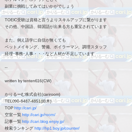
副業に挑戦してみてはいかがでしょう
TOEIC受験は資格と言うよりスキルアップに繋がります
その他、中国語、韓国語が出来る方も重宝されています
また、例え語学に自信が無くても
ベットメイキング、警備、ボイラーマン、調理スタッフ
経理･事務･人事・・・など人材が不足しています
--
written by tenten616(CW)
かりるーむ株式会社(cariroom)
TEL090-8487-4851(鈴木)
TOP
http://cari.jp/
空室一覧
http://cari.jp/room/
記事一覧
http://cari.blog.enjoy.jp/
検索ランキング
http://hp1.boy.jp/counter/