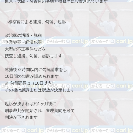
東京・大阪・名古屋の各地方検察庁に設置されています
□ 検察官による逮捕、勾留、起訴
政治家の汚職・脱税
企業犯罪・経済犯罪
大型の不正事件などを
捜査し逮捕、勾留、起訴します
逮捕後72時間以内に勾留請求をし
10日間の勾留が認められます
※ 勾留延長は（10日以内）
その後は起訴または釈放が決定します
起訴が決まれば約1ヶ月後に
刑事裁判が開始され、審理期間を経て
判決が下されます