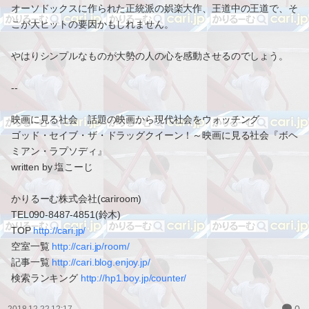
オーソドックスに作られた正統派の娯楽大作、王道中の王道で、そ
こが大ヒットの要因かもしれません。
やはりシンプルなものが大勢の人の心を感動させるのでしょう。
--
映画に見る社会 話題の映画から現代社会をウォッチング
ゴッド・セイブ・ザ・ドラッグクイーン！～映画に見る社会『ボヘ
ミアン・ラプソディ』
written by 塩こーじ
かりるーむ株式会社(cariroom)
TEL090-8487-4851(鈴木)
TOP
http://cari.jp/
空室一覧
http://cari.jp/room/
記事一覧
http://cari.blog.enjoy.jp/
検索ランキング
http://hp1.boy.jp/counter/