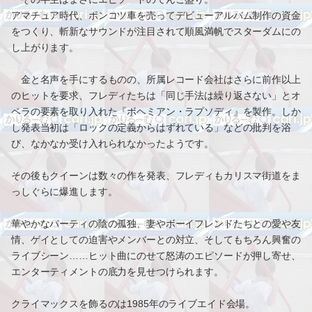
アマチュア時代、ポンコツ車を売ってデビューアルバム制作の資金
をつくり、斬新なサウンドが注目されて順風満帆でスターダムにの
し上がります。
金と名声を手にするものの、所属レコード会社はさらに前作以上
のヒットを要求、フレディたちは「同じ手法は繰り返さない」とオ
ペラの要素を取り入れた『ボヘミアン・ラプソディ』を製作。しか
し発表当初は「ロックの定義からはずれている」などの批判を浴
び、なかなか受け入れられなかったようです。
その後もクイーンは数々の作を発表、フレディもカリスマ街道をま
っしぐらに爆進します。
華やかなパーティの陰の孤独、妻やボーイフレンドたちとの愛や友
情、ゲイとしての迫害やメンバーとの対立、そしてもちろん興奮の
ライブシーン……ヒット曲にのせて怒涛のエピソードが押し寄せ、
エンターティメントの底力を見せつけられます。
クライマックスを飾るのは1985年のライブエイド会場。