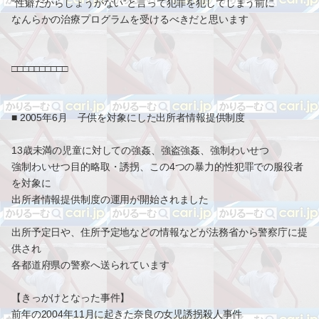
“性癖だからしょうがない”と言って犯罪を犯してしまう前に
なんらかの治療プログラムを受けるべきだと思います
□□□□□□□□□□
■ 2005年6月 子供を対象にした出所者情報提供制度
13歳未満の児童に対しての強姦、強盗強姦、強制わいせつ
強制わいせつ目的略取・誘拐、この4つの暴力的性犯罪での服役者
を対象に
出所者情報提供制度の運用が開始されました
出所予定日や、住所予定地などの情報などが法務省から警察庁に提
供され
各都道府県の警察へ送られています
【きっかけとなった事件】
前年の2004年11月に起きた奈良の女児誘拐殺人事件