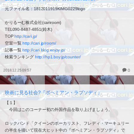
元ファイル名：1812011919KIMG0229logo
かりるーむ株式会社(cariroom)
TEL090-8487-4851(鈴木)
TOP
http://cari.jp/
空室一覧
http://cari.jp/room/
記事一覧
http://cari.blog.enjoy.jp/
検索ランキング
http://hp1.boy.jp/counter/
0
2018.12.25 09:57
映画に見る社会?『ボヘミアン・ラプソディ』
【１】
今回はこのコーナー初の外国作品を取り上げましょう。
ロックバンド「クイーンのボーカリスト、フレディ・マーキュリー
の半生を描いて現在大ヒット中の『ボヘミアン・ラプソディ』で