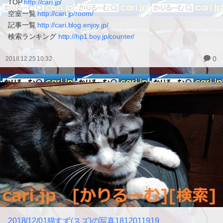
TOP
http://cari.jp/
空室一覧
http://cari.jp/room/
記事一覧
http://cari.blog.enjoy.jp/
検索ランキング
http://hp1.boy.jp/counter/
0
2018.12.25 10:32
2018/12/01猫すず(スズ)の写真1812011919