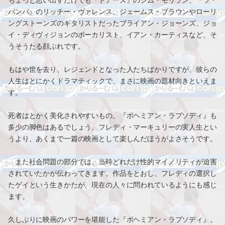
ちょっと思い出すだけでも『ドアーズ』のジム・モリソン、『ラ・
バンバ』のリッチー・ヴァレンス、ジェームス・ブラウンやローリ
ングストーンズのギタリストだったブライアン・ジョーンズ、ジョ
イ・ディヴィジョンのボーカリスト、イアン・カーティスなど、そ
うそうたる顔ぶれです。
もはや世を去り、レジェンドとなった人たちばかりですが、彼らの
人生はとにかくドラマティックで、まさに映画の題材向きといえま
す。
死者はとかく美化されやすいもの。『ボヘミアン・ラプソディ』も
多少の脚色はあるでしょう。フレディ・マーキュリーの実人生とい
うより、あくまで一篇の映画として楽しんだほうがよさそうです。
また社会問題の部分では、当時どれだけ性的マイノリティが迫害
されていたかが伝わってきます。作品をとおし、フレディの選択し
たゲイという生きかたが、現在の人々に問われているようにも感じ
ます。
久しぶりに映画のパワーを堪能した『ボヘミアン・ラプソディ』。