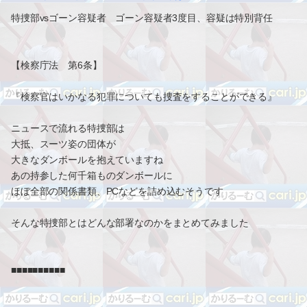
特捜部vsゴーン容疑者 ゴーン容疑者3度目、容疑は特別背任
【検察庁法 第6条】
『検察官はいかなる犯罪についても捜査をすることができる』
ニュースで流れる特捜部は
大抵、スーツ姿の団体が
大きなダンボールを抱えていますね
あの持参した何千箱ものダンボールに
ほぼ全部の関係書類、PCなどを詰め込むそうです
そんな特捜部とはどんな部署なのかをまとめてみました
■■■■■■■■■■