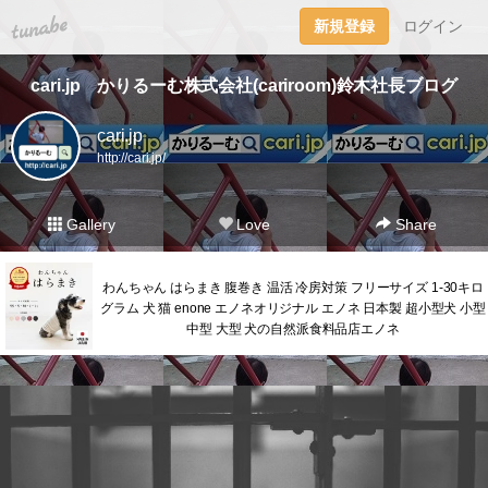
tuna.be
新規登録
ログイン
cari.jp かりるーむ株式会社(cariroom)鈴木社長ブログ
cari.jp
http://cari.jp/
Gallery
Love
Share
わんちゃん はらまき 腹巻き 温活 冷房対策 フリーサイズ 1-30キロ
グラム 犬 猫 enone エノネオリジナル エノネ 日本製 超小型犬 小型
中型 大型 犬の自然派食料品店エノネ