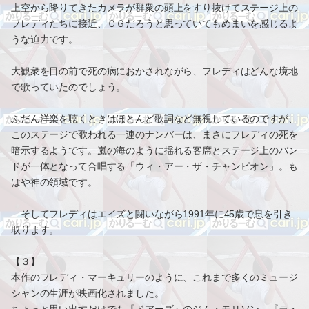
上空から降りてきたカメラが群衆の頭上をすり抜けてステージ上の
フレディたちに接近、ＣＧだろうと思っていてもめまいを感じるよ
うな迫力です。
大観衆を目の前で死の病におかされながら、フレディはどんな境地
で歌っていたのでしょう。
ふだん洋楽を聴くときはほとんど歌詞など無視しているのですが、
このステージで歌われる一連のナンバーは、まさにフレディの死を
暗示するようです。嵐の海のように揺れる客席とステージ上のバン
ドが一体となって合唱する「ウィ・アー・ザ・チャンピオン」。も
はや神の領域です。
そしてフレディはエイズと闘いながら1991年に45歳で息を引き
取ります。
【３】
本作のフレディ・マーキュリーのように、これまで多くのミュージ
シャンの生涯が映画化されました。