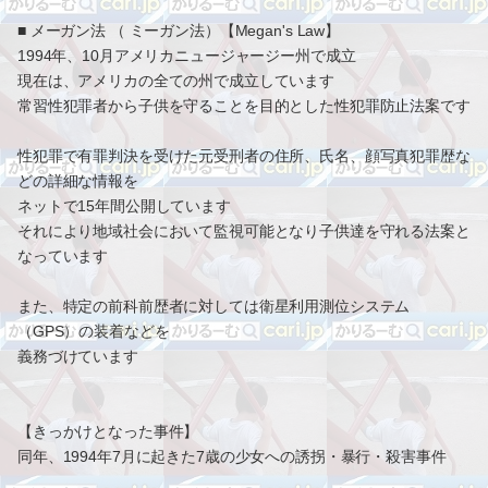
■ メーガン法 （ ミーガン法）【Megan's Law】
1994年、10月アメリカニュージャージー州で成立
現在は、アメリカの全ての州で成立しています
常習性犯罪者から子供を守ることを目的とした性犯罪防止法案です
性犯罪で有罪判決を受けた元受刑者の住所、氏名、顔写真犯罪歴な
どの詳細な情報を
ネットで15年間公開しています
それにより地域社会において監視可能となり子供達を守れる法案と
なっています
また、特定の前科前歴者に対しては衛星利用測位システム
（GPS）の装着などを
義務づけています
【きっかけとなった事件】
同年、1994年7月に起きた7歳の少女への誘拐・暴行・殺害事件