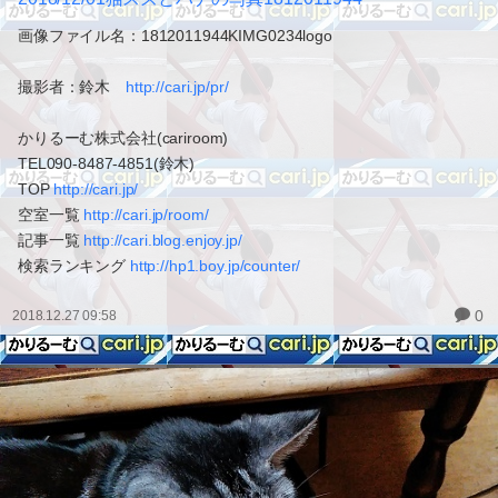
画像ファイル名：1812011944KIMG0234logo
撮影者：鈴木
http://cari.jp/pr/
かりるーむ株式会社(cariroom)
TEL090-8487-4851(鈴木)
TOP
http://cari.jp/
空室一覧
http://cari.jp/room/
記事一覧
http://cari.blog.enjoy.jp/
検索ランキング
http://hp1.boy.jp/counter/
0
2018.12.27 09:58