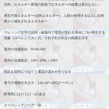
法則：エネルギー変換の前後でエネルギーの総量は変わらない。
再生可能エネルギー(自然エネルギー)：人類が使用する以上に自然
界から補充されるエネルギー
フレミング左手の法則：磁場内で電流が流れる導体に力が発生する
現象（ローレンツ力）の、それぞれの向きの関係を示す
直列の合成抵抗：R=R1+R2
並列の合成抵抗：1/R＝1/R1＋1/R2
抵抗を並列につなぐと電流が流れやすくなる
電子の電荷の大きさ：1.6×10^-19C(クーロン)
静電気には(＋)と(－)がある
クーロン＝アンペア・秒