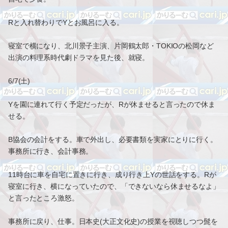
Rと入れ替わりでYとお風呂に入る。
寝室で横になり、北川景子主演、片岡鶴太郎・TOKIOの松岡など
出演の料理系時代劇ドラマを見た後、就寝。
6/7(土)
Yを園に連れて行く予定だったが、Rが休ませると言ったので休ま
せる。
B協会の会計をする。車で外出し、必要書類を実家にとりに行く。
事務所に行き、会計事務。
11時台に車を自宅に置きに行き、成り行き上Yの世話をする。Rが
寝室に行き、横になっていたので、「できないなら休ませるなよ」
と言ったところ激怒。
事務所に戻り、仕事。日本史(大正文化史)の授業を視聴しつつ髭を