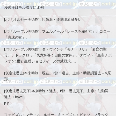
浸透圧はモル濃度に比例
[パリ]オルセー美術館：印象派・後期印象派多い
[パリ]ルーブル美術館：フェルメール「レースを編む女」。コロー
「真珠の女」。
[パリ]ルーブル美術館：ダ・ヴィンチ「モナ・リザ」「岩窟の聖
母」。ドラクロワ「民衆を導く自由の女神」。ダヴィド「皇帝ナポ
レオン1世と皇后ジョセフィーヌの戴冠式」。
[仮定法過去]本来時制：現在。if節：過去。主節：助動詞過去＋V原
形。
[仮定法過去完了]本来時制：過去。if節：過去完了。主節：助動詞
過去＋have
p.p.。
フォビズム：マティス、ルオー。キュビズム：ピカソ、ブラック。