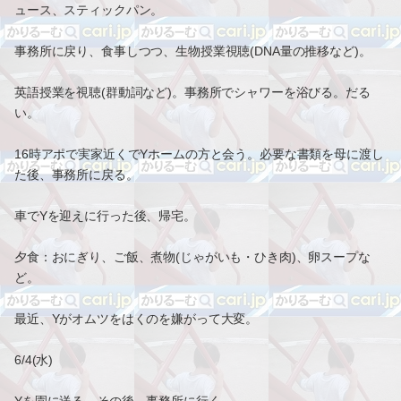
ュース、スティックパン。
事務所に戻り、食事しつつ、生物授業視聴(DNA量の推移など)。
英語授業を視聴(群動詞など)。事務所でシャワーを浴びる。だる
い。
16時アポで実家近くでYホームの方と会う。必要な書類を母に渡し
た後、事務所に戻る。
車でYを迎えに行った後、帰宅。
夕食：おにぎり、ご飯、煮物(じゃがいも・ひき肉)、卵スープな
ど。
最近、Yがオムツをはくのを嫌がって大変。
6/4(水)