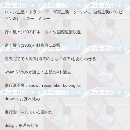
ロマン主義：ドラクロワ。写実主義：クールベ。自然主義(バルビ
ゾン派)：コロー、ミレー。
行く散々(1933)日本・ドイツ国際連盟脱退
逝く散々(1933)小林多喜二虐殺
過去完了で大過去(過去のさらに過去)をあらわせる
when S VのVが過去：主節のVも過去
進行形不可：know。resemble。belong to。
drown：おぼれ死ぬ
進行形：～している最中だ
delay：を遅らせる