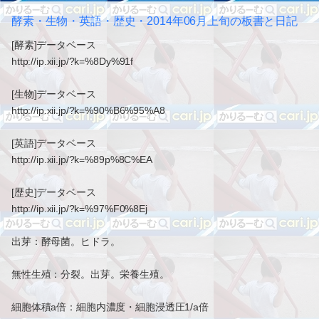
酵素・生物・英語・歴史・2014年06月上旬の板書と日記
[酵素]データベース
http://ip.xii.jp/?k=%8Dy%91f
[生物]データベース
http://ip.xii.jp/?k=%90%B6%95%A8
[英語]データベース
http://ip.xii.jp/?k=%89p%8C%EA
[歴史]データベース
http://ip.xii.jp/?k=%97%F0%8Ej
出芽：酵母菌。ヒドラ。
無性生殖：分裂。出芽。栄養生殖。
細胞体積a倍：細胞内濃度・細胞浸透圧1/a倍