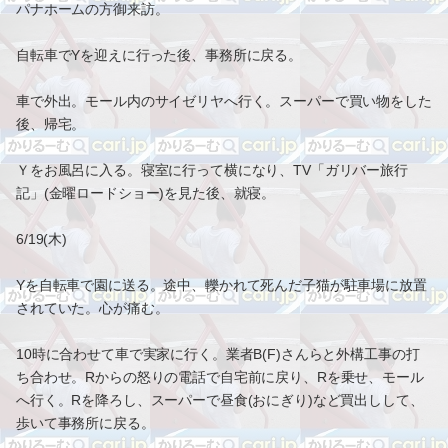
パナホームの方御来訪。
自転車でYを迎えに行った後、事務所に戻る。
車で外出。モール内のサイゼリヤへ行く。スーパーで買い物をした
後、帰宅。
Ｙをお風呂に入る。寝室に行って横になり、TV「ガリバー旅行
記」(金曜ロードショー)を見た後、就寝。
6/19(木)
Yを自転車で園に送る。途中、轢かれて死んだ子猫が駐車場に放置
されていた。心が痛む。
10時に合わせて車で実家に行く。業者B(F)さんらと外構工事の打
ち合わせ。Rからの怒りの電話で自宅前に戻り、Rを乗せ、モール
へ行く。Rを降ろし、スーパーで昼食(おにぎり)など買出しして、
歩いて事務所に戻る。