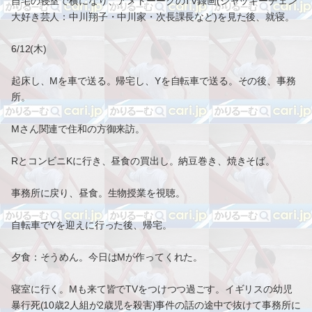
自宅の寝室で横になり、アメトーークのTV録画(ジャッキーチェン
大好き芸人：中川翔子・中川家・次長課長など)を見た後、就寝。
6/12(木)
起床し、Mを車で送る。帰宅し、Yを自転車で送る。その後、事務
所。
Mさん関連で住和の方御来訪。
RとコンビニKに行き、昼食の買出し。納豆巻き、焼きそば。
事務所に戻り、昼食。生物授業を視聴。
自転車でYを迎えに行った後、帰宅。
夕食：そうめん。今日はMが作ってくれた。
寝室に行く。Mも来て皆でTVをつけつつ過ごす。イギリスの幼児
暴行死(10歳2人組が2歳児を殺害)事件の話の途中で抜けて事務所に