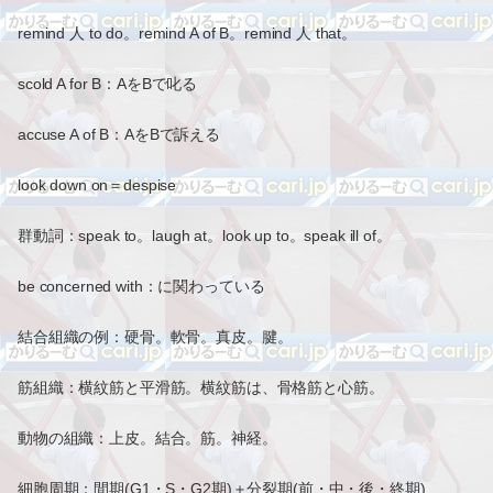
remind 人 to do。remind A of B。remind 人 that。
scold A for B：AをBで叱る
accuse A of B：AをBで訴える
look down on＝despise
群動詞：speak to。laugh at。look up to。speak ill of。
be concerned with：に関わっている
結合組織の例：硬骨。軟骨。真皮。腱。
筋組織：横紋筋と平滑筋。横紋筋は、骨格筋と心筋。
動物の組織：上皮。結合。筋。神経。
細胞周期：間期(G1・S・G2期)＋分裂期(前・中・後・終期)