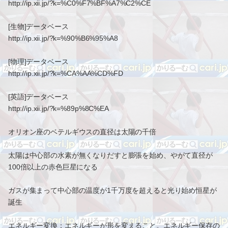
http://ip.xii.jp/?k=%C0%F7%BF%A7%C2%CE
[生物]データベース
http://ip.xii.jp/?k=%90%B6%95%A8
[物理]データベース
http://ip.xii.jp/?k=%CA%AA%CD%FD
[英語]データベース
http://ip.xii.jp/?k=%89p%8C%EA
オリオン座のベテルギウスの直径は太陽の千倍
太陽は中心部の水素が無くなりだすと膨張を始め、やがて直径が
100倍以上の赤色巨星になる
ガスが集まって中心部の温度が1千万度を超えると光り始め恒星が
誕生
エネルギー変換：エネルギーが形を変えること。エネルギー保存の