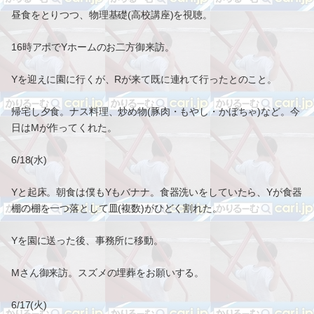
昼食をとりつつ、物理基礎(高校講座)を視聴。
16時アポでYホームのお二方御来訪。
Yを迎えに園に行くが、Rが来て既に連れて行ったとのこと。
帰宅し夕食。ナス料理、炒め物(豚肉・もやし・かぼちゃ)など。今
日はMが作ってくれた。
6/18(水)
Yと起床。朝食は僕もYもバナナ。食器洗いをしていたら、Yが食器
棚の棚を一つ落として皿(複数)がひどく割れた。
Yを園に送った後、事務所に移動。
Mさん御来訪。スズメの埋葬をお願いする。
6/17(火)