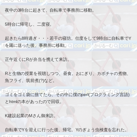
夜中の3時台に起きて、自転車で事務所に移動。
5時台に帰宅し、二度寝。
起きたら8時過ぎ・・・若干の寝坊。仕度をして9時台に自転車でY
を園に送った後、事務所に移動。
正午近くにRが弁当を携えて来訪。
Rと生物の授業を視聴しつつ、昼食。おにぎり、カボチャの煮物、
魚フライ、筑前煮(?)など。
ゴミをゴミ袋に捨てたら、その中に僕のperl(プログラミング言語)
とhtmlの本があったので回収。
K建設起業のMさん御来訪。
自転車でYを迎えに行った後、帰宅。Yのぎょう虫検査を忘れた。