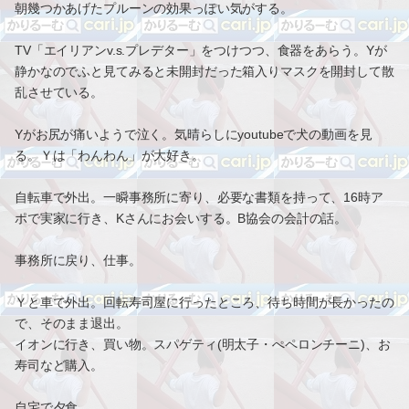
朝幾つかあげたプルーンの効果っぽい気がする。
TV「エイリアンv.s.プレデター」をつけつつ、食器をあらう。Yが
静かなのでふと見てみると未開封だった箱入りマスクを開封して散
乱させている。
Yがお尻が痛いようで泣く。気晴らしにyoutubeで犬の動画を見
る。Ｙは「わんわん」が大好き。
自転車で外出。一瞬事務所に寄り、必要な書類を持って、16時ア
ポで実家に行き、Kさんにお会いする。B協会の会計の話。
事務所に戻り、仕事。
Ｙと車で外出。回転寿司屋に行ったところ、待ち時間が長かったの
で、そのまま退出。
イオンに行き、買い物。スパゲティ(明太子・ぺペロンチーニ)、お
寿司など購入。
自宅で夕食。