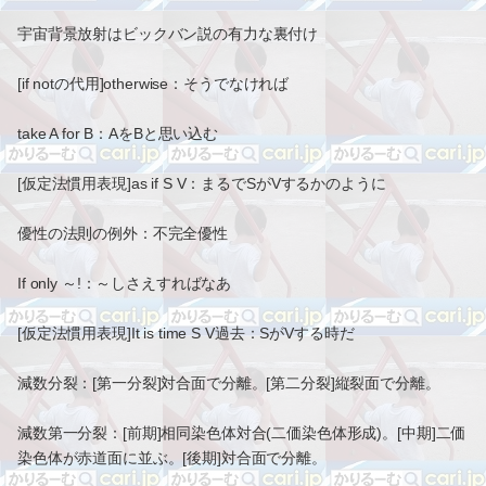
宇宙背景放射はビックバン説の有力な裏付け
[if notの代用]otherwise：そうでなければ
take A for B：AをBと思い込む
[仮定法慣用表現]as if S V：まるでSがVするかのように
優性の法則の例外：不完全優性
If only ～!：～しさえすればなあ
[仮定法慣用表現]It is time S V過去：SがVする時だ
減数分裂：[第一分裂]対合面で分離。[第二分裂]縦裂面で分離。
減数第一分裂：[前期]相同染色体対合(二価染色体形成)。[中期]二価
染色体が赤道面に並ぶ。[後期]対合面で分離。