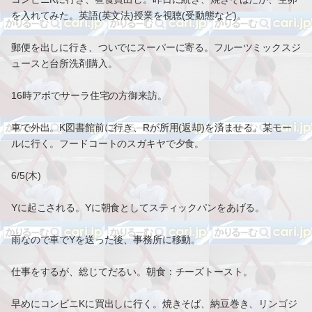
を入れてみた。英語(英文法)授業を視聴(受動態など)。
郵便を出しに行き、ついでにスーパーに寄る。フルーツミックスジ
ュースと台所洗剤購入。
16時アポでサーラ住宅の方御来訪。
車で外出。K図書館前に行き、Rが所用(返却)を済ませる。某モー
ルに行く。フードコートのスガキヤで夕食。
6/5(木)
Yに起こされる。Yに朝食としてスティックパンをあげる。
雨なので車でYを送った後、事務所に移動。
仕事をするが、総じてだるい。朝食：チーズトースト。
早めにコンビニKに買出しに行く。焼きそば、納豆巻き、リンゴジ