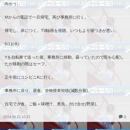
向かう。
Mからの電話で一旦帰宅。再び事務所に行く。
帰宅し、床につく。TV録画を視聴。いつもより寝つきが悪い。
6/11(水)
Yを自転車で送った後、事務所に移動。曇っていたので雨を心配し
たが移動の間はセーフ。
正午前にコンビニKに行く。
事務所に戻り、昼食。生物授業視聴(減数分裂)。
自宅で夕食。ご飯＋味噌汁、煮魚、付け合せ(野菜)。
0
2014.06.21 10:27