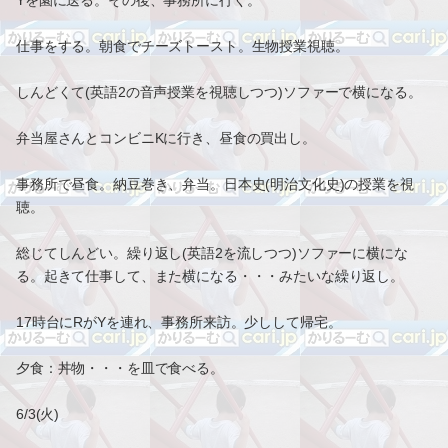
Yを園に送る。その後、事務所に行く。
仕事をする。朝食でチーズトースト。生物授業視聴。
しんどくて(英語2の音声授業を視聴しつつ)ソファーで横になる。
弁当屋さんとコンビニKに行き、昼食の買出し。
事務所で昼食。納豆巻き、弁当。日本史(明治文化史)の授業を視
聴。
総じてしんどい。繰り返し(英語2を流しつつ)ソファーに横にな
る。起きて仕事して、また横になる・・・みたいな繰り返し。
17時台にRがYを連れ、事務所来訪。少しして帰宅。
夕食：丼物・・・を皿で食べる。
6/3(火)