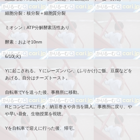
細胞分裂：核分裂＋細胞質分裂
ミオシン：ATP分解酵素活性あり
酵素：およそ10nm
6/10(火)
Yに起こされる。Ｙにレーズンパン、(ふりかけ)ご飯、豆腐などを
あげる。自分はチーズトースト。
自転車でYを送った後、事務所に移動。
RとコンビニKに行き、納豆巻きや弁当を購入。事務所に戻り、や
や早い昼食。生物授業を視聴。
Yを自転車で迎えに行った後、帰宅。