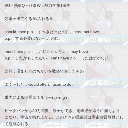
ΔU＝熱量Q＋仕事W：熱力学第1法則
効率＝出てくる量/入れる量
should have p.p.：すべきだったのに。need not have
p.p.：する必要はなかったのに。
must have p.p.：したにちがいない。may have
p.p.：したかもしれない。can't have p.p.：したはずがない。
比熱：温まり方のちがいを数値で表したもの
よく～した：would often。used to do。
重力による位置エネルギー(J)=mgh
ビックバンから40万年後、原子ができ、電磁波が遠くに届くよう
になり、宇宙が晴れ上がる。このときの電磁波は宇宙背景放射とし
て観測される