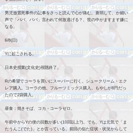
男児放置死事件の記事をさっと読んで心が痛む。衰弱して、か細い
声で「パパ、パパ」言われて何故逃げる？。世の中がますます嫌に
なる。
6/8(日)
Yに起こされる。
日本史授業(文化史)視聴終了。
Rの希望でコーラを買いにスーパーに行く。シュークリーム・エク
レア購入。コーラの他、フルーツミックス購入。もやしが8円だっ
たので2袋購入。
昼食：焼きそば、コカ・コーラゼロ。
午前中からYの便の回数が多い(10回以上?)。でも、Yは元気で「ま
たうんこ(でた)」とか言っている。前回の似た症状・状況からして