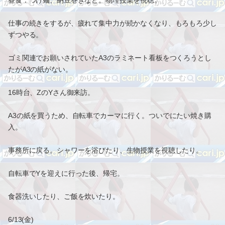
昼食：つけ麺、納豆巻きなど。物理授業を視聴。
仕事の続きをするが、疲れて集中力が続かなくなり、もろもろ少し
ずつやる。
ゴミ関連でお願いされていたA3のラミネート看板をつくろうとし
たがA3の紙がない。
16時台、ZのYさん御来訪。
A3の紙を買うため、自転車でカーマに行く。ついでにたい焼き購
入。
事務所に戻る。シャワーを浴びたり、生物授業を視聴したり。
自転車でYを迎えに行った後、帰宅。
食器洗いしたり、ご飯を炊いたり。
6/13(金)