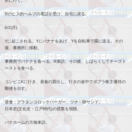
所に行く。
Rのヒス的ヘルプの電話を受け、自宅に戻る。
6/2(月)
Yに起こされる。Yにバナナをあげ、Yを自転車で園に送る。その
後、事務所に移動。
事務所でバナナを食べる。R来訪。その後、しばらくしてチーズト
ーストを食べる。
コンビニKに行き、昼食の買出し。行きの途中でポプラ株主優待の
郵便を出す。
昼食：グラタンコロッケバーガー、ツナ・卵サンド。
日本史(文化史・江戸時代)の授業を視聴。
パナホームの方御来訪。