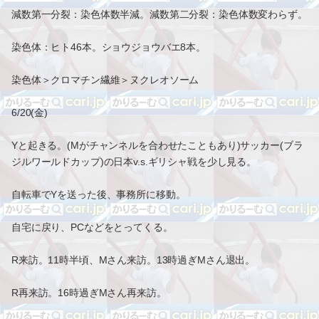
減数第一分裂：染色体数半減。減数第二分裂：染色体数変わらず。
染色体：ヒト46本。ショウジョウバエ8本。
染色体＞クロマチン繊維＞ヌクレオソーム
6/20(金)
Yと起きる。(Mがチャンネルを合わせたこともあり)サッカー(ブラ
ジルワールドカップ)の日本v.s.ギリシャ戦を少し見る。
自転車でYを送った後、事務所に移動。
自宅に戻り、PCなどをとってくる。
R来訪。11時半頃、Mさん来訪。13時過ぎMさん退出。
R再来訪。16時過ぎMさん再来訪。