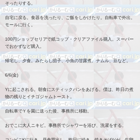
そったりする。
自宅に戻る。食器を洗ったり、ご飯をしかけたり。自転車で外出。
モールに行く。
100円ショップセリアで紙コップ・クリアファイル購入。スーパー
でおかずなど購入。
帰宅し、夕食。みたらし団子、小魚の甘露煮、ナムル、豆など。
6/6(金)
Yに起こされる。朝食にスティックパンをあげる。僕は、昨日の煮
物の残りとイチゴジャムトースト。
自転車でＹを園に送った後、事務所に移動。
おでこに大人ニキビ。事務所でシャワーを浴び、洗濯をする。
コンビニKに行き、昼食買出し。昨日に続き、焼きそばだが、生卵