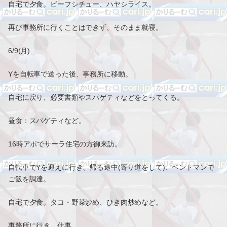
自宅で夕食。ビーフシチュー、ハヤシライス。
再び事務所に行くことはできず、そのまま就寝。
6/9(月)
Yを自転車で送った後、事務所に移動。
自宅に戻り、必要書類やスパゲティなどをとってくる。
昼食：スパゲティなど。
16時アポでサーラ住宅の方御来訪。
自転車でYを迎えに行き、帰る途中(寄り道をして)、ベントマンで
ご飯を調達。
自宅で夕食。タコ・野菜炒め、ひき肉炒めなど。
事務所に行き、仕事。