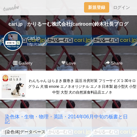
tuna.be
新規登録
ログイン
cari.jp かりるーむ株式会社(cariroom)鈴木社長ブログ
cari.jp
http://cari.jp/
Gallery
Love
Share
わんちゃん はらまき 腹巻き 温活 冷房対策 フリーサイズ 1-30キロ
グラム 犬 猫 enone エノネオリジナル エノネ 日本製 超小型犬 小型
中型 大型 犬の自然派食料品店エノネ
染色体・生物・物理・英語・2014年06月中旬の板書と日
記
[染色体]データベース