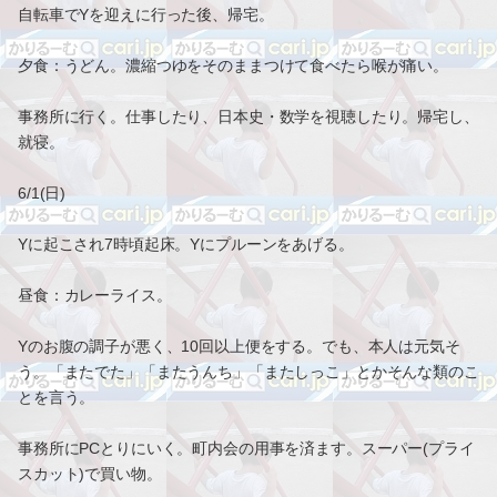
自転車でYを迎えに行った後、帰宅。
夕食：うどん。濃縮つゆをそのままつけて食べたら喉が痛い。
事務所に行く。仕事したり、日本史・数学を視聴したり。帰宅し、
就寝。
6/1(日)
Yに起こされ7時頃起床。Yにプルーンをあげる。
昼食：カレーライス。
Yのお腹の調子が悪く、10回以上便をする。でも、本人は元気そ
う。「またでた」「またうんち」「またしっこ」とかそんな類のこ
とを言う。
事務所にPCとりにいく。町内会の用事を済ます。スーパー(プライ
スカット)で買い物。