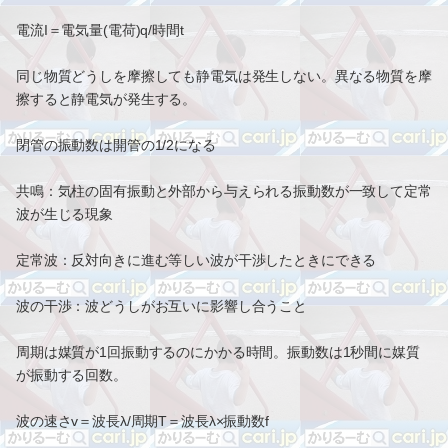
電流I＝電気量(電荷)q/時間t
同じ物質どうしを摩擦しても静電気は発生しない。異なる物質を摩
擦すると静電気が発生する。
閉管の振動数は開管の1/2になる
共鳴：気柱の固有振動と外部から与えられる振動数が一致して定常
波が生じる現象
定常波：反対向きに進む等しい波が干渉したときにできる
波の干渉：波どうしがお互いに影響し合うこと
周期は媒質が1回振動するのにかかる時間。振動数は1秒間に媒質
が振動する回数。
波の速さv＝波長λ/周期T＝波長λ×振動数f