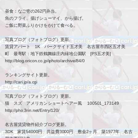
昼食：なご壱の262円弁当。
魚のフライ、揚げシューマイ、から揚げ。
ご飯に野菜ふりかけをかけて食べる。
写真ブログ（フォトブログ）更新。
賃貸アパート 1K パークサイド五才美 名古屋市西区五才美
町 最寄駅：地下鉄鶴舞線庄内緑地公園駅 [PS五才美]
http://blog.oricon.co.jp/iphoto/archive/84/0
ランキングサイト更新。
http://cari.jp/a.cgi
写真ブログ（フォトブログ）更新。
猫 スズ アメリカンショートヘアー風 100501_173149
http://pho.3rin.net/Entry/120/
名古屋賃貸物件紹介ブログ更新。
3DK 家賃54000円 共益費3000円 敷金2ヶ月 築1977年 名古