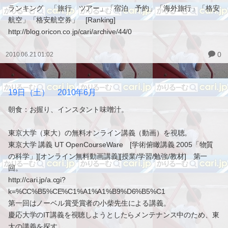
ランキング 「旅行 ツアー」「宿泊 予約」「海外旅行」「格安
航空」「格安航空券」 [Ranking]
http://blog.oricon.co.jp/cari/archive/44/0
0
2010.06.21 01:02
19日（土） 2010年6月
朝食：お握り、インスタント味噌汁。
東京大学（東大）の無料オンライン講義（動画）を視聴。
東京大学 講義 UT OpenCourseWare [学術俯瞰講義 2005「物質
の科学」][オンライン無料動画講義][授業/学習/勉強/教材] 第一
回。
http://cari.jp/a.cgi?
k=%CC%B5%CE%C1%A1%A1%B9%D6%B5%C1
第一回はノーベル賞受賞者の小柴先生による講義。
慶応大学のIT講義を視聴しようとしたらメンテナンス中のため、東
大の講義を探す。