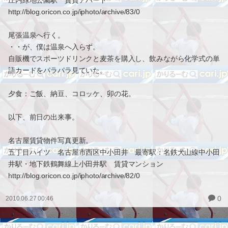
庄内緑地公園駅 賃貸アパート
http://blog.oricon.co.jp/iphoto/archive/83/0
尾張温泉へ行く。
・・が、僕は温泉へ入らず。
自販機でスポーツドリンクと麦茶を購入し、飲みながら化学式の単
語カードをパラパラ見ていた。
夕食：ご飯、納豆、コロッケ、卯の花。
以下、前日の出来事。
名古屋賃貸物件写真更新。
五丁目ハイツ 名古屋市西区中小田井 最寄駅：名鉄犬山線中小田
井駅・地下鉄鶴舞線上小田井駅 賃貸マンション
http://blog.oricon.co.jp/iphoto/archive/82/0
0
2010.06.27 00:46