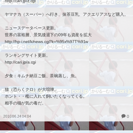
http://cari.jp/z.cgi
ヤマナカ（スーパー）へ行き、抹茶豆乳、アクエリアスなど購入。
ニュースデータベース更新。
世界の富裕層、景気後退下の09年も資産を拡大
http://hp-i.net/k/news.cgi?k=%95x%97T%91w
ランキングサイト更新。
http://cari.jp/a.cgi
夕食：キムチ納豆ご飯、茶碗蒸し、魚。
猫（恐らくクロ）が大喧嘩。
ホント・・檻に入れて飼いたくなってくる。
相手の猫が気の毒だ。
0
2010.06.24 04:04