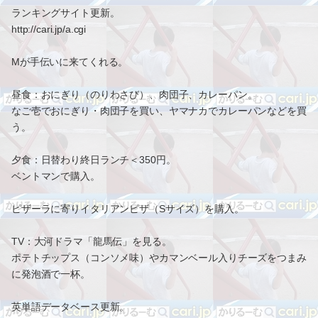
ランキングサイト更新。
http://cari.jp/a.cgi
Mが手伝いに来てくれる。
昼食：おにぎり（のりわさび）、肉団子、カレーパン。
なご壱でおにぎり・肉団子を買い、ヤマナカでカレーパンなどを買
う。
夕食：日替わり終日ランチ＜350円。
ベントマンで購入。
ピザーラに寄りイタリアンピザ（Sサイズ）を購入。
TV：大河ドラマ「龍馬伝」を見る。
ポテトチップス（コンソメ味）やカマンベール入りチーズをつまみ
に発泡酒で一杯。
英単語データベース更新。