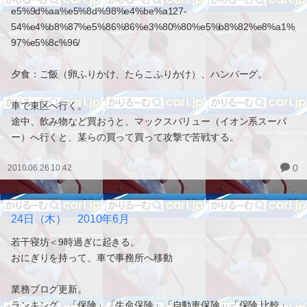
e5%9d%aa%e5%8d%98%e4%be%a127-
54%e4%b8%87%e5%86%86%e3%80%80%e5%b8%82%e8%a1%
97%e5%8c%96/
夕食：ご飯（卵ふりかけ、たらこふりかけ）、ハンバーグ。
車で東区へ行く。
途中、飲み物など買おうと、マックスバリュー（イオン系スーパ
ー）へ行くと、某らの買って買って攻撃で苦戦する。
0
2010.06.26 10:42
24日（木） 2010年6月
若干寝坊＜9時過ぎに起きる。
おにぎりを持って、車で事務所へ移動
業務ブログ更新。
ランキング 「保険」「生命保険」「自動車保険」「保険 比較」