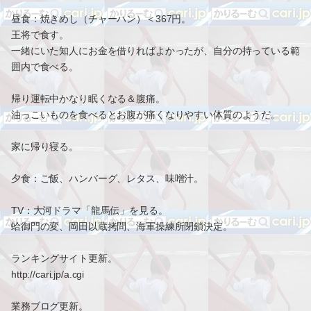
昼食：焼きめし（チャーハン）＜367円。
王将で食す。
一緒にいた知人にお金を借りればよかったが、自分の持っている範
囲内で食べる。
帰り運転中かなり眠くなる＆腹痛。
油っこいものを食べるとお腹が痛くなりやすい体質のようだ。
家に帰り寝る。
夕食：ご飯、ハンバーグ、レタス、味噌汁。
TV：大河ドラマ「龍馬伝」を見る。
蛤御門の変、岡田以蔵拷問、海軍操練所閉鎖決定。
ランキングサイト更新。
http://cari.jp/a.cgi
業務ブログ更新。