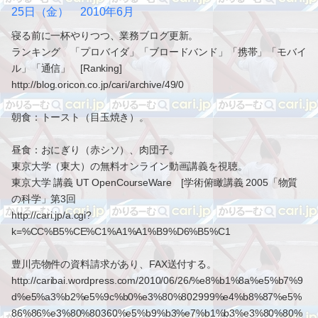
25日（金） 2010年6月
寝る前に一杯やりつつ、業務ブログ更新。
ランキング 「プロバイダ」「ブロードバンド」「携帯」「モバイ
ル」「通信」 [Ranking]
http://blog.oricon.co.jp/cari/archive/49/0
朝食：トースト（目玉焼き）。
昼食：おにぎり（赤シソ）、肉団子。
東京大学（東大）の無料オンライン動画講義を視聴。
東京大学 講義 UT OpenCourseWare [学術俯瞰講義 2005「物質
の科学」第3回
http://cari.jp/a.cgi?
k=%CC%B5%CE%C1%A1%A1%B9%D6%B5%C1
豊川売物件の資料請求があり、FAX送付する。
http://caribai.wordpress.com/2010/06/26/%e8%b1%8a%e5%b7%9
d%e5%a3%b2%e5%9c%b0%e3%80%802999%e4%b8%87%e5%
86%86%e3%80%80360%e5%b9%b3%e7%b1%b3%e3%80%80%