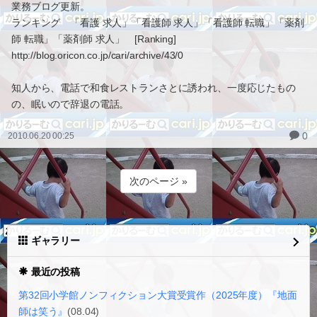
業務ブログ更新。
ランキング 「看護 求人」「看護師 求人」「看護師 転職」「薬剤
師 転職」「薬剤師 求人」 [Ranking]
http://blog.oricon.co.jp/cari/archive/43/0
知人から、電話で和食レストランさとに誘われ、一度応じたもの
の、眠いので辞退の電話。
0
2010.06.20 00:25
次のページ »
ギャラリー
最近の投稿
第32回小学館ノンフィクション大賞受賞作（2025年度）『地面
師は笑う』
(08.04)