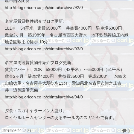
屋市西区比良
http://blog.oricon.co.jp/chintai/archive/92/0
名古屋賃貸物件紹介ブログ更新。
1LDK 54平米 家賃65000円 共益費4000円 駐車場6000円
敷金2ヶ月 築1989年 名古屋市西区大野木 地下鉄鶴舞線庄内緑
地公園駅まで徒歩 10分
http://blog.oricon.co.jp/chintai/archive/93/0
名古屋周辺賃貸物件紹介ブログ更新。
賃貸アパート 2DK 59000円（42平米）～65000円（51平米）
敷金2ヶ月 駐車場4200円 共益費3500円 完成2003年 名鉄犬
山線徳重・名古屋芸大駅徒歩13分 愛知県北名古屋市熊之庄古
井 追焚設備完備
http://blog.oricon.co.jp/chintai/archive/94/0
夕食：スガキヤラーメン大盛り。
ロイヤルホームセンターのあるモール内のスガキヤで食す。
0
2010.06.29 12:31