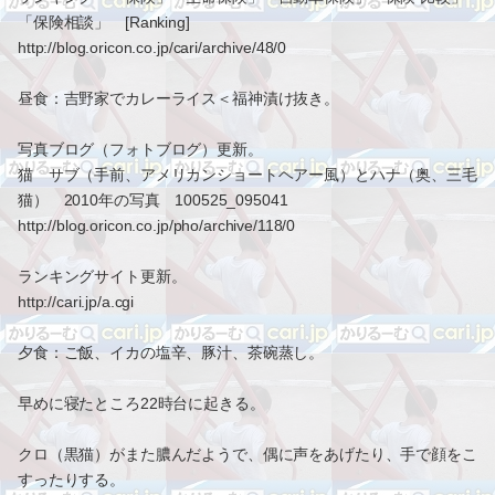
「保険相談」 [Ranking]
http://blog.oricon.co.jp/cari/archive/48/0
昼食：吉野家でカレーライス＜福神漬け抜き。
写真ブログ（フォトブログ）更新。
猫 サブ（手前、アメリカンショートヘアー風）とハナ（奥、三毛
猫） 2010年の写真 100525_095041
http://blog.oricon.co.jp/pho/archive/118/0
ランキングサイト更新。
http://cari.jp/a.cgi
夕食：ご飯、イカの塩辛、豚汁、茶碗蒸し。
早めに寝たところ22時台に起きる。
クロ（黒猫）がまた膿んだようで、偶に声をあげたり、手で顔をこ
すったりする。