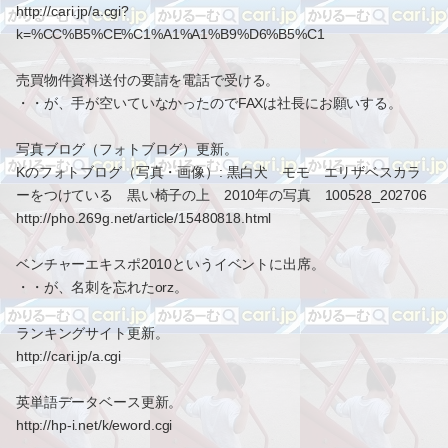
http://cari.jp/a.cgi?
k=%CC%B5%CE%C1%A1%A1%B9%D6%B5%C1
売買物件資料送付の要請を電話で受ける。
・・が、手が空いていなかったのでFAXは社長にお願いする。
写真ブログ（フォトブログ）更新。
Kのフォトブログ（写真・画像）: 黒白犬 モモ エリザベスカラ
ーをつけている 黒い椅子の上 2010年の写真 100528_202706
http://pho.269g.net/article/15480818.html
ベンチャーエキスポ2010というイベントに出席。
・・が、名刺を忘れたorz。
ランキングサイト更新。
http://cari.jp/a.cgi
英単語データベース更新。
http://hp-i.net/k/eword.cgi