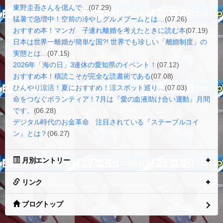
東野圭吾さんを偲んで…
(07.29)
猛暑で急増中！空前の冷やしグルメブームとは…
(07.26)
おすすめ本！マンガ 子連れ離婚を考えたときに読む本
(07.19)
日本は世界一離婚が簡単な国?! 世界でも珍しい「離婚制度」の
実態とは…
(07.15)
2026年「海の日」3連休の愛知県のイベント！
(07.12)
おすすめ本！積読こそが完全な読書術である
(07.08)
ひんやり涼活！夏におすすめ！涼スポット巡り…
(07.03)
命をつなぐボランティア！7月は『愛の血液助け合い運動』月間
です。
(06.28)
デジタル時代のお金革命 注目されている『ステーブルコイ
ン』とは？
(06.27)
月別エントリー
リンク
ブログトップ