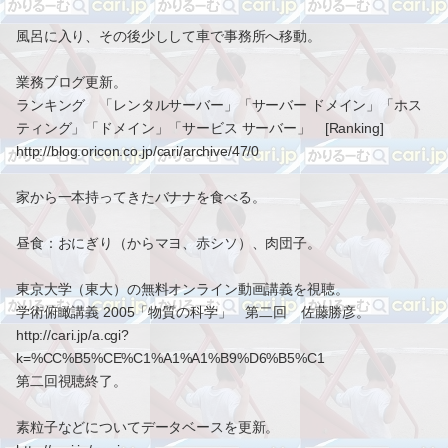
風呂に入り、その後少しして車で事務所へ移動。
業務ブログ更新。
ランキング 「レンタルサーバー」「サーバー ドメイン」「ホス
ティング」「ドメイン」「サービス サーバー」 [Ranking]
http://blog.oricon.co.jp/cari/archive/47/0
家から一本持ってきたバナナを食べる。
昼食：おにぎり（からマヨ、赤シソ）、肉団子。
東京大学（東大）の無料オンライン動画講義を視聴。
学術俯瞰講義 2005「物質の科学」 第二回 佐藤勝彦。
http://cari.jp/a.cgi?
k=%CC%B5%CE%C1%A1%A1%B9%D6%B5%C1
第二回視聴終了。
素粒子などについてデータベースを更新。