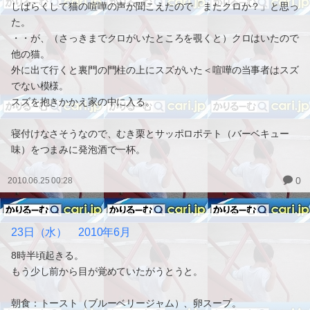
しばらくして猫の喧嘩の声が聞こえたので「またクロか？」と思っ
た。
・・が、（さっきまでクロがいたところを覗くと）クロはいたので
他の猫。
外に出て行くと裏門の門柱の上にスズがいた＜喧嘩の当事者はスズ
でない模様。
スズを抱きかかえ家の中に入る。
寝付けなさそうなので、むき栗とサッポロポテト（バーベキュー
味）をつまみに発泡酒で一杯。
0
2010.06.25 00:28
23日（水） 2010年6月
8時半頃起きる。
もう少し前から目が覚めていたがうとうと。
朝食：トースト（ブルーベリージャム）、卵スープ。