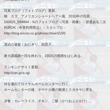
写真ブログ（フォトブログ）更新。
猫 スズ アメリカンショートヘアー風 2010年の写真
100525_094844：Kのフォトブログ（写真・画像）：節度ある二次
利用OK（有害利用禁止） - スタ☆ブロ -
http://blog.oricon.co.jp/pho/archive/115/0
遅めの昼食：おにぎり、肉団子。
東大講義第一回を終わり、2回目の視聴をはじめる。
ランキングサイト更新。
http://cari.jp/a.cgi
Ｍを連れてロイヤルホームセンターに行く。
ホームセンターの後、ヤマナカ横の靴屋とスガキヤに寄る。
夕食：カレーライス、チキン、ご飯（かつおふりかけ）。