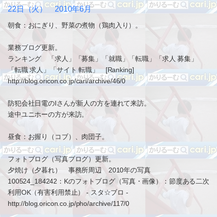
22日（火） 2010年6月
朝食：おにぎり、野菜の煮物（鶏肉入り）。
業務ブログ更新。
ランキング 「求人」「募集」「就職」「転職」「求人 募集」
「転職 求人」「サイト 転職」 [Ranking]
http://blog.oricon.co.jp/cari/archive/46/0
防犯会社日電のIさんが新人の方を連れて来訪。
途中ユニホーの方が来訪。
昼食：お握り（コブ）、肉団子。
フォトブログ（写真ブログ）更新。
夕焼け（夕暮れ） 事務所周辺 2010年の写真
100524_184242：Kのフォトブログ（写真・画像）：節度ある二次
利用OK（有害利用禁止） - スタ☆ブロ -
http://blog.oricon.co.jp/pho/archive/117/0