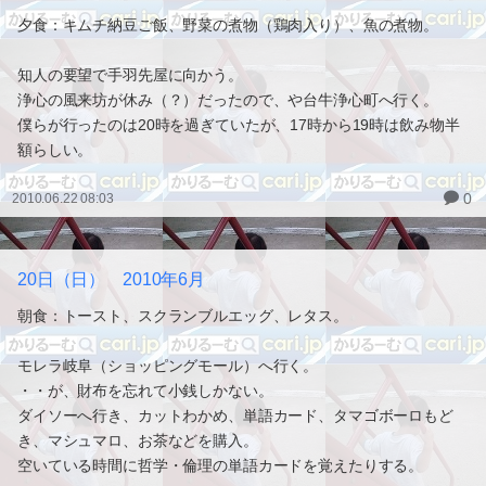
夕食：キムチ納豆ご飯、野菜の煮物（鶏肉入り）、魚の煮物。
知人の要望で手羽先屋に向かう。
浄心の風来坊が休み（？）だったので、や台牛浄心町へ行く。
僕らが行ったのは20時を過ぎていたが、17時から19時は飲み物半
額らしい。
0
2010.06.22 08:03
20日（日） 2010年6月
朝食：トースト、スクランブルエッグ、レタス。
モレラ岐阜（ショッピングモール）へ行く。
・・が、財布を忘れて小銭しかない。
ダイソーへ行き、カットわかめ、単語カード、タマゴボーロもど
き、マシュマロ、お茶などを購入。
空いている時間に哲学・倫理の単語カードを覚えたりする。