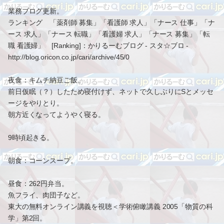
業務ブログ更新。
ランキング 「薬剤師 募集」「看護師 求人」「ナース 仕事」「ナ
ース 求人」「ナース 転職」「看護婦 求人」「ナース 募集」「転
職 看護婦」 [Ranking]：かりるーむブログ - スタ☆ブロ -
http://blog.oricon.co.jp/cari/archive/45/0
夜食：キムチ納豆ご飯。
前日仮眠（？）したため寝付けず、ネットで久しぶりにSとメッセ
ージをやりとり。
朝方近くなってようやく寝る。
9時頃起きる。
朝食：コーンスープ。
昼食：262円弁当。
魚フライ、肉団子など。
東大の無料オンライン講義を視聴＜学術俯瞰講義 2005「物質の科
学」第2回。