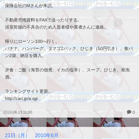
保険会社のMさんが来訪。
不動産売地資料をFAXで送ったりする。
浴室乾燥の不具合のため入居者様や業者さんに連絡。
帰りにローソン100へ行く。
バナナ、ハンバーグ、タマゴ2パック、ひじき（50円引き）、食パ
ン2袋、納豆を購入。
夕食：ご飯（海苔の佃煮、イカの塩辛）、スープ、ひじき、発泡
酒。
ランキングサイト更新。
http://cari.jp/a.cgi
0
2010.06.23 11:00
21日（月） 2010年6月