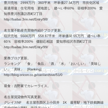
豊川売地 2999万円 360平米 坪単価27.54万円 市街化区域
最適用途：住宅用地 更地渡し 建ぺい率60% 容積率200% 愛
知県豊川市諏訪西町2丁目
http://baibai.3rin.net/Entry/98/
名古屋不動産売買物件紹介ブログ更新。
稲沢売地 5500万円 558.67平米 坪単価32.55万円 建ぺい率
60％ 容積率200% 価額応相談 愛知県稲沢市西町2丁目
http://baibai.3rin.net/Entry/99/
業務ブログ更新。
ランキング 「食」「食品」「酒」「水」「おいしい」「美味し
い」「美味」 [Ranking]
http://blog.oricon.co.jp/cari/archive/51/0
昼食：吉野家でカレーライス。
名古屋賃貸物件写真更新。
グレイスNF 名古屋市西区上小田井 1K 最寄駅：地下鉄鶴舞線