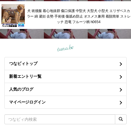
犬 術後服 着心地抜群 傷口保護 中型犬 大型犬 小型犬 エリザベスカ
ラー 綿 避妊 去勢 手術後 傷舐め防止 オスメス兼用 着脱簡単 ストレ
ッチ 恐竜 フルーツ柄 h0654
tuna.be
つなビィトップ
新着エントリ一覧
人気のブログ
マイページログイン