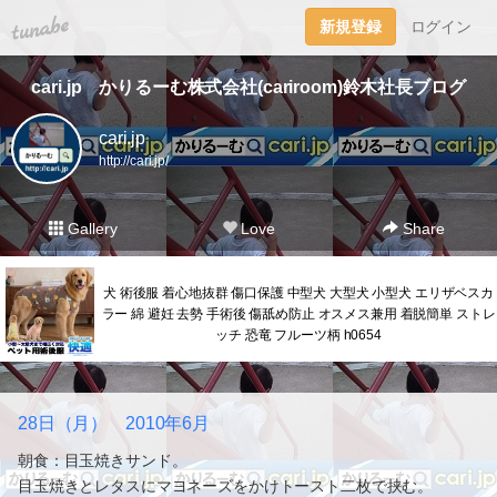
tuna.be
新規登録
ログイン
cari.jp かりるーむ株式会社(cariroom)鈴木社長ブログ
cari.jp
http://cari.jp/
Gallery
Love
Share
犬 術後服 着心地抜群 傷口保護 中型犬 大型犬 小型犬 エリザベスカ
ラー 綿 避妊 去勢 手術後 傷舐め防止 オスメス兼用 着脱簡単 ストレ
ッチ 恐竜 フルーツ柄 h0654
28日（月） 2010年6月
朝食：目玉焼きサンド。
目玉焼きとレタスにマヨネーズをかけトースト二枚で挟む。