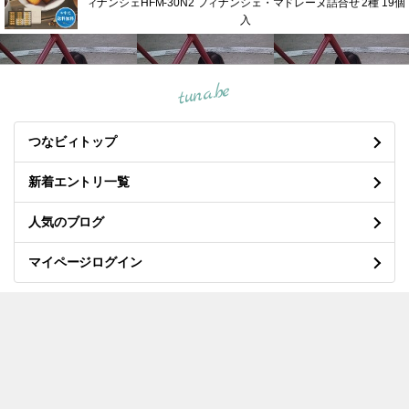
ギャラリー
最近の投稿
第32回小学館ノンフィクション大賞受賞作（2025年度）『地面
師は笑う』
(08.04)
東野圭吾さんを偲んで…
(07.29)
猛暑で急増中！空前の冷やしグルメブームとは…
(07.26)
おすすめ本！マンガ 子連れ離婚を考えたときに読む本
(07.19)
日本は世界一離婚が簡単な国?! 世界でも珍しい「離婚制度」の
実態とは…
(07.15)
2026年「海の日」3連休の愛知県のイベント！
(07.12)
おすすめ本！積読こそが完全な読書術である
(07.08)
ひんやり涼活！夏におすすめ！涼スポット巡り…
(07.03)
命をつなぐボランティア！7月は『愛の血液助け合い運動』月間
です。
(06.28)
デジタル時代のお金革命 注目されている『ステーブルコイ
ン』とは？
(06.27)
月別エントリー