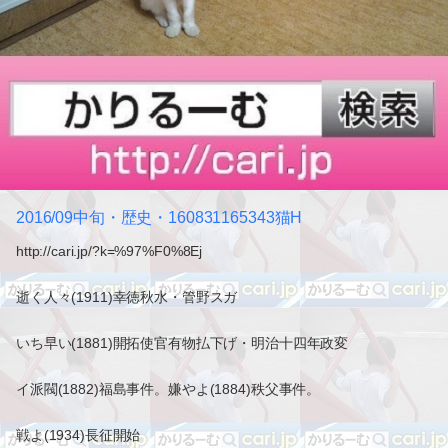
2016/09中旬・歴史・160831165343猫H
http://cari.jp/?k=%97%F0%8Ej
逝く人々(1911)幸徳秋水・管野スガ
いち早い(1881)開拓使官有物払下げ・明治十四年政変
イ派閥(1882)福島事件。嫌やよ(1884)秩父事件。
戦よ(1934)長征開始