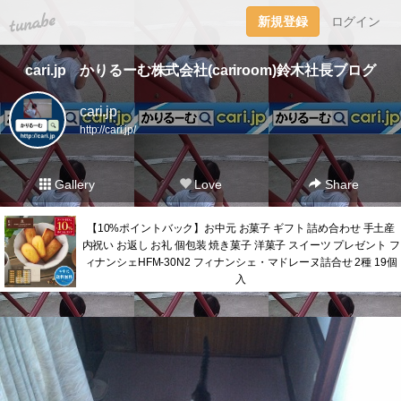
tuna.be
新規登録
ログイン
cari.jp かりるーむ株式会社(cariroom)鈴木社長ブログ
cari.jp
http://cari.jp/
Gallery
Love
Share
【10%ポイントバック】お中元 お菓子 ギフト 詰め合わせ 手土産
内祝い お返し お礼 個包装 焼き菓子 洋菓子 スイーツ プレゼント フ
ィナンシェHFM-30N2 フィナンシェ・マドレーヌ詰合せ 2種 19個
入