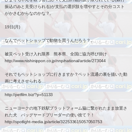
振込のみと見受けられる)が支払の選択肢を増やすとその分コスト
がかさむからなのかな？。
19日(月)
なんでペットショップで動物を買うんだろう？。
被災ペット受け入れ限界 熊本県、全国に協力呼び掛け
http://www.nishinippon.co.jp/nnp/national/article/273044
それでもペットショップに行きますか？ペット流通の裏を描いた動
画に考えさせられる…
http://petfilm.biz/?p=51133
ニューヨークの地下鉄駅プラットフォーム脇に繋がれたまま放置さ
れた犬 バッグヤードブリーダーの使い捨て？！
http://spotlight-media.jp/article/322533615057050753