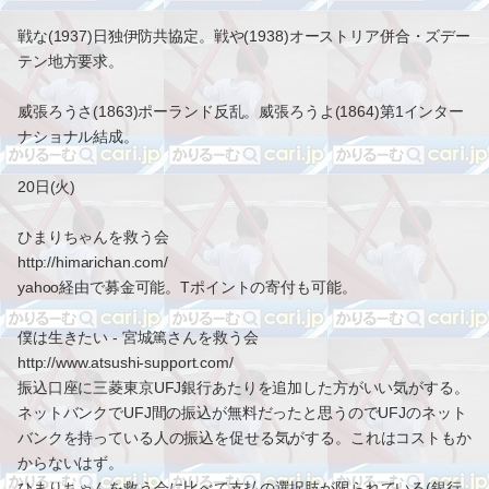
戦な(1937)日独伊防共協定。戦や(1938)オーストリア併合・ズデー
テン地方要求。
威張ろうさ(1863)ポーランド反乱。威張ろうよ(1864)第1インター
ナショナル結成。
20日(火)
ひまりちゃんを救う会
http://himarichan.com/
yahoo経由で募金可能。Tポイントの寄付も可能。
僕は生きたい - 宮城篤さんを救う会
http://www.atsushi-support.com/
振込口座に三菱東京UFJ銀行あたりを追加した方がいい気がする。
ネットバンクでUFJ間の振込が無料だったと思うのでUFJのネット
バンクを持っている人の振込を促せる気がする。これはコストもか
からないはず。
ひまりちゃんを救う会に比べて支払の選択肢が限られている(銀行