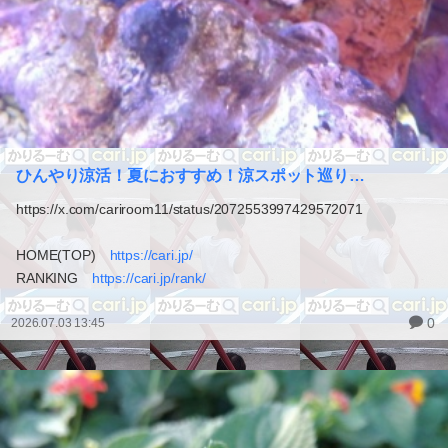
ひんやり涼活！夏におすすめ！涼スポット巡り…
https://x.com/cariroom11/status/2072553997429572071
HOME(TOP)
https://cari.jp/
RANKING
https://cari.jp/rank/
0
2026.07.03 13:45