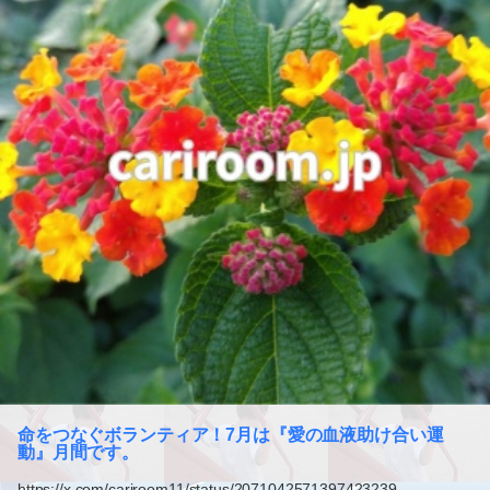
命をつなぐボランティア！7月は『愛の血液助け合い運
動』月間です。
https://x.com/cariroom11/status/2071042571397423239