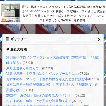
選べる天板 チェスト スリム/ワイド 3段/4段/5段 幅34/54 奥行42 高
さ68.5/88/107.5cm タンス 衣装ケース 収納ケース 引き出し 洗面所
収納 子供部屋 クローゼット 隠す収納 ランドリーチェスト ルーム
ス 日本製 サンカ SANKA 【送料無料】
ギャラリー
最近の投稿
第32回小学館ノンフィクション大賞受賞作（2025年度）『地面
師は笑う』
(08.04)
東野圭吾さんを偲んで…
(07.29)
猛暑で急増中！空前の冷やしグルメブームとは…
(07.26)
おすすめ本！マンガ 子連れ離婚を考えたときに読む本
(07.19)
日本は世界一離婚が簡単な国?! 世界でも珍しい「離婚制度」の
実態とは…
(07.15)
2026年「海の日」3連休の愛知県のイベント！
(07.12)
おすすめ本！積読こそが完全な読書術である
(07.08)