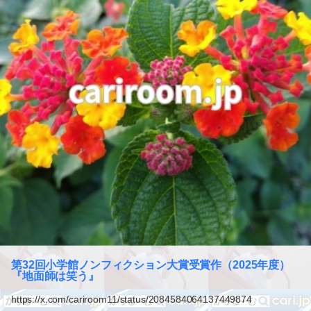
第32回小学館ノンフィクション大賞受賞作（2025年度）
『地面師は笑う』
https://x.com/cariroom11/status/2084584064137449874