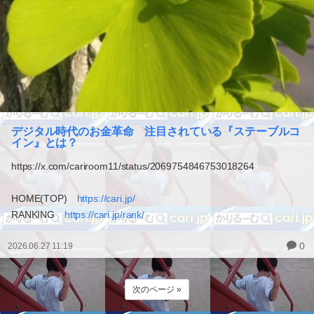
デジタル時代のお金革命 注目されている『ステーブルコ
イン』とは？
https://x.com/cariroom11/status/2069754846753018264
HOME(TOP)
https://cari.jp/
RANKING
https://cari.jp/rank/
0
2026.06.27 11:19
次のページ »