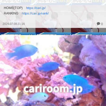
HOME(TOP)
https://cari.jp/
RANKING
https://cari.jp/rank/
0
2026.07.08 21:16