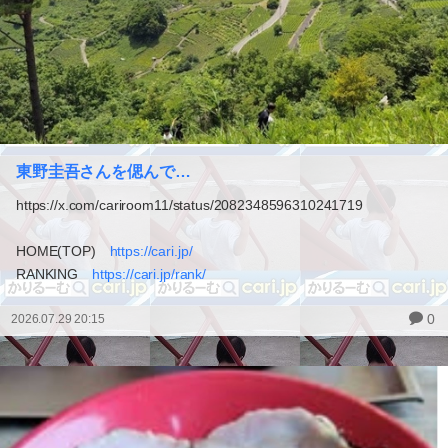
東野圭吾さんを偲んで…
https://x.com/cariroom11/status/2082348596310241719
HOME(TOP)
https://cari.jp/
RANKING
https://cari.jp/rank/
0
2026.07.29 20:15