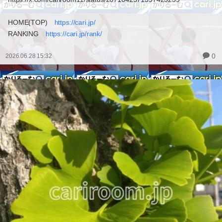
HOME(TOP)
https://cari.jp/
RANKING
https://cari.jp/rank/
0
2026.06.28 15:32