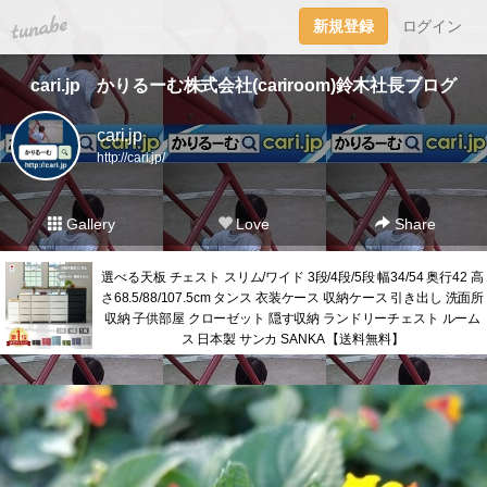
tuna.be
新規登録
ログイン
cari.jp かりるーむ株式会社(cariroom)鈴木社長ブログ
cari.jp
http://cari.jp/
Gallery
Love
Share
選べる天板 チェスト スリム/ワイド 3段/4段/5段 幅34/54 奥行42 高
さ68.5/88/107.5cm タンス 衣装ケース 収納ケース 引き出し 洗面所
収納 子供部屋 クローゼット 隠す収納 ランドリーチェスト ルーム
ス 日本製 サンカ SANKA 【送料無料】