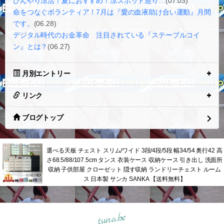
ひんやり涼活！夏におすすめ！涼スポット巡り…
(07.03)
命をつなぐボランティア！7月は『愛の血液助け合い運動』月間
です。
(06.28)
デジタル時代のお金革命 注目されている『ステーブルコイ
ン』とは？
(06.27)
月別エントリー
リンク
ブログトップ
選べる天板 チェスト スリム/ワイド 3段/4段/5段 幅34/54 奥行42 高
さ68.5/88/107.5cm タンス 衣装ケース 収納ケース 引き出し 洗面所
収納 子供部屋 クローゼット 隠す収納 ランドリーチェスト ルーム
ス 日本製 サンカ SANKA 【送料無料】
tuna.be