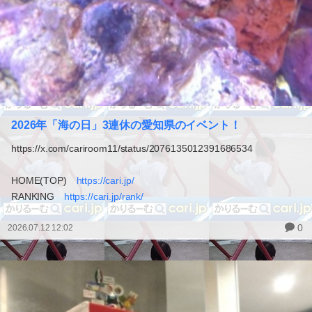
2026年「海の日」3連休の愛知県のイベント！
https://x.com/cariroom11/status/2076135012391686534
HOME(TOP)
https://cari.jp/
RANKING
https://cari.jp/rank/
0
2026.07.12 12:02