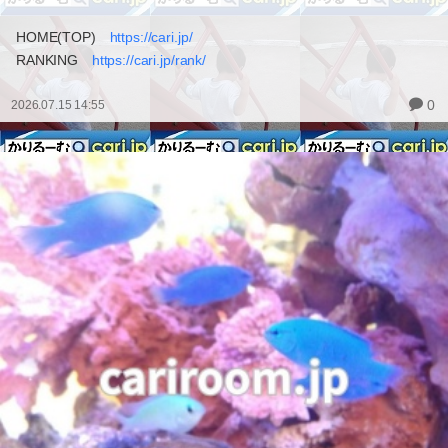
HOME(TOP)
https://cari.jp/
RANKING
https://cari.jp/rank/
0
2026.07.15 14:55