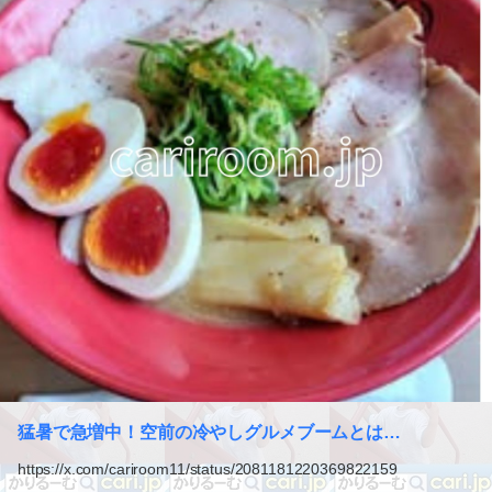
猛暑で急増中！空前の冷やしグルメブームとは…
https://x.com/cariroom11/status/2081181220369822159