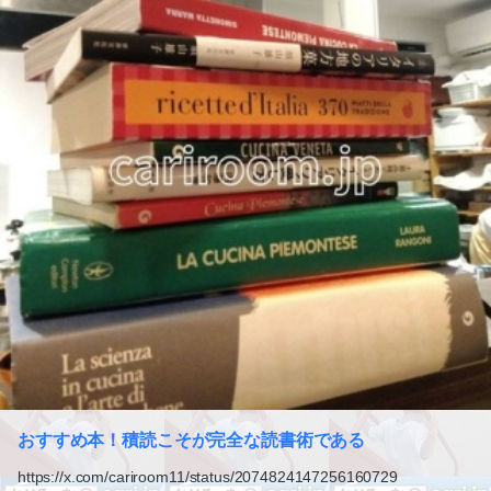
おすすめ本！積読こそが完全な読書術である
https://x.com/cariroom11/status/2074824147256160729